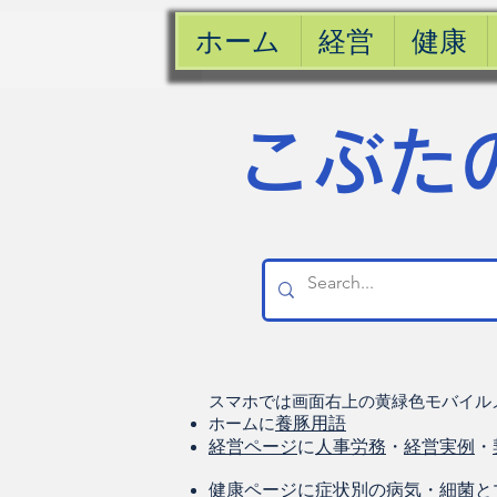
ホーム
経営
健康
​こぶた
スマホでは画面右上の黄緑色モバイル
ホームに
養豚用語
経営ページ
に
人事労務
・
経営実例
・
健康
ページに
症状別の病気
・
細菌と