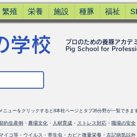
繁殖
栄養
施設
種豚
福祉
S
の学校
プロのための養豚アカデ
​Pig School for Profess
メニューをクリックすると8本柱ページとタブ35分野が一覧できま
契約生産例
・
農場文化
・
人材育成
・
ストレス対応
・
職場の安全
マイコ等
・
ウイルス
・
寄生虫
・
カビと微量栄養
・
左記病気以外