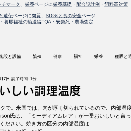
ンチマーク
、
栄養
ページに
栄養基礎
・
配合設計例
・
飼料高対策
と遺伝
ページに
肉質
、
SDGsと食の安全
ページ
・
養豚福祉の輸送編TQA
・
安楽死
・
農場査定
施設と設備
繁殖
健康
福祉
栄養
種豚と
8月7日
読了時間: 1分
いしい調理温度
ークで。米国では、肉が厚く切られているので、内部温
orrison氏は、「ミーディアムレア」が一番おいしいと
ください。焼き方の区分の内部温度は