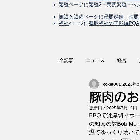
繁殖
ページに
繁殖2
・
実践繁殖
・
ベ
施設と設備
ページに
母豚群飼
、
種豚
福祉
ページに
養豚福祉の実践編PQA
全記事
ニュース
経営
koket001
2023年
豚肉のお
更新日：
2025年7月16日
BBQでは厚切りポ
の知人の故Bob M
温でゆっくり焼いて