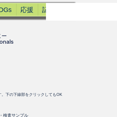
DGs
応援
記事一覧
ミー
ionals
す。下の下線部をクリックしてもOK
・
検査サンプル