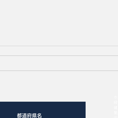
タイムリーな安楽死のガイド
ライン
ホ
経
健
繁