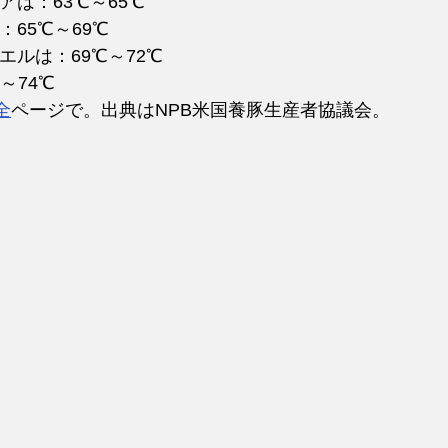
アは：63℃～65℃
65℃～69℃
エルは：69℃～72℃
～74℃
全
ページで。出典はNPB米国養豚生産者協議会。