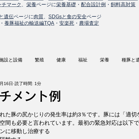
ンチマーク
、
栄養
ページに
栄養基礎
・
配合設計例
・
飼料高対策
と遺伝
ページに
肉質
、
SDGsと食の安全
ページ
・
養豚福祉の輸送編TQA
・
安楽死
・
農場査定
施設と設備
繁殖
健康
福祉
栄養
種豚と
9月16日
読了時間: 1分
チメント例
れた豚の尻かじりの発生率は約3％です。豚には「適切
空間も必要と言われています。
最初の緊急対応は以下
ンに移動し治療する