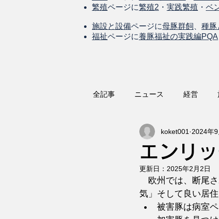
繁殖
ページに
繁殖2
・
実践繁殖
・
ベ
施設と設備
ページに
母豚群飼
、
種豚
福祉
ページに
養豚福祉の実践編PQA
全記事
ニュース
経営
koket001
2024年
エンリッ
更新日：
2025年2月2日
　欧州では、断尾さ
気」そして良い居住
被害豚は病室ペ