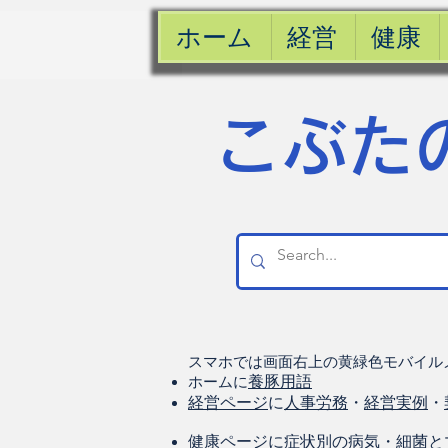
ホーム
経営
健康
​こぶた
スマホでは画面右上の黄緑色モバイル
ホームに
養豚用語
経営ページ
に
人事労務
・
経営実例
・
健康
ページに
症状別の病気
・
細菌と