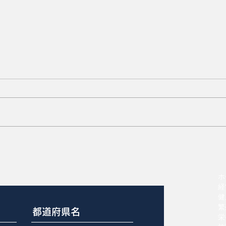
タイムリーな安楽死のガイド
ライン
ホ
経
健
繁
栄