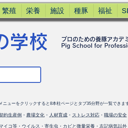
繁殖
栄養
施設
種豚
福祉
S
の学校
プロのための養豚アカデ
​Pig School for Profess
メニューをクリックすると8本柱ページとタブ35分野が一覧できま
契約生産例
・
農場文化
・
人材育成
・
ストレス対応
・
職場の安全
マイコ等
・
ウイルス
・
寄生虫
・
カビと微量栄養
・
左記病気以外