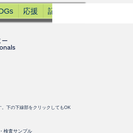
DGs
応援
記事一覧
ミー
ionals
す。下の下線部をクリックしてもOK
・
検査サンプル