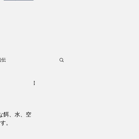
遺伝
な餌、水、空
です。