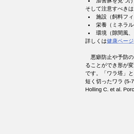
加害豚を見つけ
そして注意すべきは
施設（飼料フィ
栄養（ミネラル
環境（隙間風、
詳しくは
健康ページ
　悪癖防止や予防の
ることができ形が変
です。「
ワラ塔」と
短く切ったワラ (5
Holling C. et al. Po