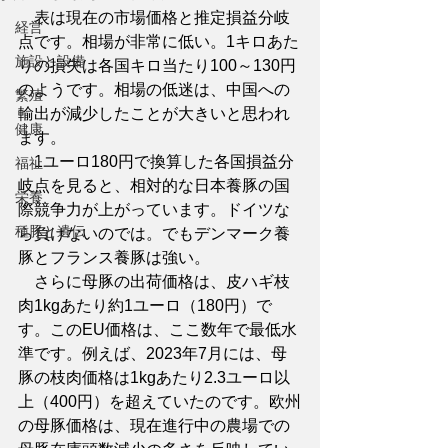
　表は現在の市場価格と推定損益分岐
経営
点です。相場が非常に低い。1キロあた
施設と設備
りの損失は各国キロ当たり100～130円
のようです。相場の低迷は、中国への
繁殖
輸出が減少したことが大きいと思われ
健康
ます。
　1ユーロ180円で換算した各国損益分
福祉
岐点を見ると、相対的な日本養豚の国
栄養
際競争力が上がっています。ドイツな
種豚と遺伝
ら負けないのでは。でもデンマーク養
豚とフランス養豚は強い。
　さらに母豚の出荷価格は、皮ハギ枝
肉1kgあたり約1ユーロ（180円）で
す。このEU価格は、ここ数年で最低水
準です。例えば、2023年7月には、母
豚の枝肉価格は1kgあたり2.3ユーロ以
上（400円）を超えていたのです。欧州
の母豚価格は、現在進行中の農場での