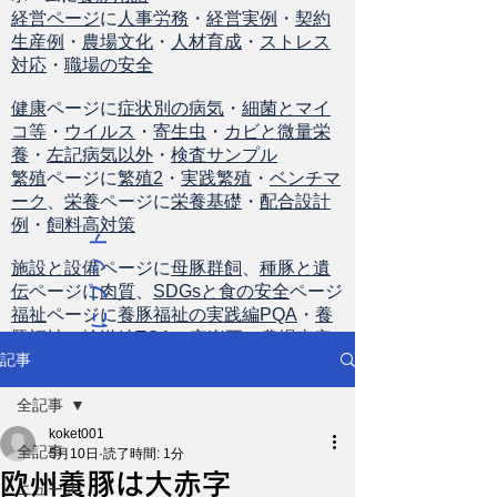
経営ページ
に
人事労務
・
経営実例
・
契約
生産例
・
農場文化
・
人材育成
・
ストレス
対応
・
職場の安全
健康
ページに
症状別の病気
・
細菌とマイ
コ等
・
ウイルス
・
寄生虫
・
カビと微量栄
養
・
左記病気以外
・
検査サンプル
繁殖
ページに
繁殖2
・
実践繁殖
・
ベンチマ
ーク
、
栄養
ページに
栄養基礎
・
配合設計
例
・
飼料高対策
ト
ッ
施設と設備
ページに
母豚群飼
、
種豚と遺
伝
ページに
肉質
、
SDGsと食の安全
ページ
プ
福祉
ページに
養豚福祉の実践編PQA
・
養
に
豚福祉の輸送編TQA
・
安楽死
・
農場査定
戻
記事
る
全記事
koket001
全記事
5月10日
読了時間: 1分
欧州養豚は大赤字
ニュース