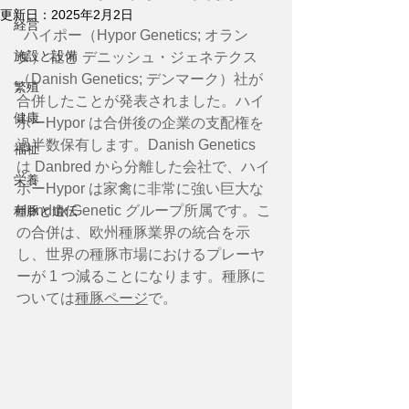
更新日：
2025年2月2日
経営
  ハイポー（Hypor Genetics; オラン
施設と設備
ダ） 社と デニッシュ・ジェネテクス
（Danish Genetics; デンマーク）社が
繁殖
合併したことが発表されました。ハイ
健康
ポーHypor は合併後の企業の支配権を
過半数保有します。Danish Genetics 
福祉
は Danbred から分離した会社で、ハイ
栄養
ポーHypor は家禽に非常に強い巨大な 
Hendrix Genetic グループ所属です。こ
種豚と遺伝
の合併は、欧州種豚業界の統合を示
し、世界の種豚市場におけるプレーヤ
ーが 1 つ減ることになります。種豚に
ついては
種豚ページ
で。