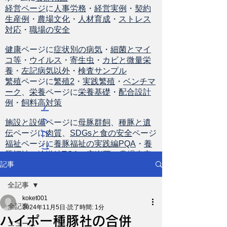
経営ページ
に
人事労務
・
経営実例
・
契約
生産例
・
農場文化
・
人材育成
・
ストレス
対応
・
職場の安全
健康
ページに
症状別の病気
・
細菌とマイ
コ等
・
ウイルス
・
寄生虫
・
カビと微量栄
養
・
左記病気以外
・
検査サンプル
繁殖
ページに
繁殖2
・
実践繁殖
・
ベンチマ
ーク
、
栄養
ページに
栄養基礎
・
配合設計
例
・
飼料高対策
ト
ッ
施設と設備
ページに
母豚群飼
、
種豚と遺
伝
ページに
肉質
、
SDGsと食の安全
ページ
プ
福祉
ページに
養豚福祉の実践編PQA
・
養
に
豚福祉の輸送編TQA
・
安楽死
・
農場査定
戻
記事
る
全記事
koket001
全記事
2024年11月5日
読了時間: 1分
ハイポー種豚社の合併
ニュース