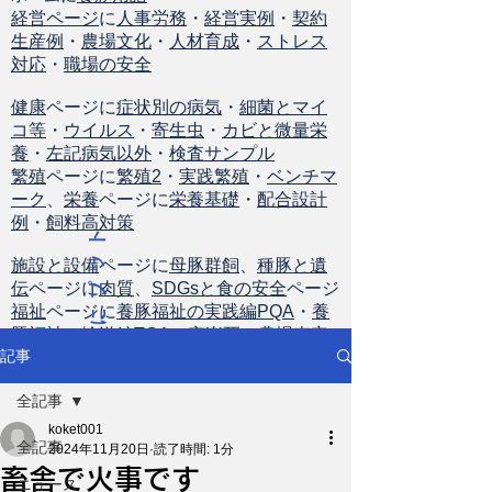
経営ページ
に
人事労務
・
経営実例
・
契約
生産例
・
農場文化
・
人材育成
・
ストレス
対応
・
職場の安全
健康
ページに
症状別の病気
・
細菌とマイ
コ等
・
ウイルス
・
寄生虫
・
カビと微量栄
養
・
左記病気以外
・
検査サンプル
繁殖
ページに
繁殖2
・
実践繁殖
・
ベンチマ
ーク
、
栄養
ページに
栄養基礎
・
配合設計
例
・
飼料高対策
ト
ッ
施設と設備
ページに
母豚群飼
、
種豚と遺
伝
ページに
肉質
、
SDGsと食の安全
ページ
プ
福祉
ページに
養豚福祉の実践編PQA
・
養
に
豚福祉の輸送編TQA
・
安楽死
・
農場査定
戻
記事
る
全記事
koket001
全記事
2024年11月20日
読了時間: 1分
畜舎で火事です
ニュース