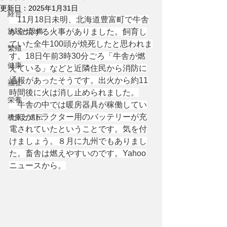
更新日：
2025年1月31日
経営
　11月18日未明、北海道豊富町で牛舎
施設と設備
が全焼する火事がありました。飼育し
ていた全牛100頭が焼死したと思われま
繁殖
す。18日午前3時30分ごろ「牛舎が燃
健康
えている」などと近隣住民から消防に
通報があったそうです。出火から約11
福祉
時間後に火は消し止められました。
栄養
　牛舎の中では暖房器具が稼働してい
たほかトラクター用のバッテリーが充
種豚と遺伝
電されていたということです。気を付
けましょう。８月に九州でもありまし
た。畜舎は燃えやすいのです。Yahoo
ニュースから。