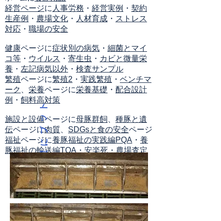
経営ページ
に
人事労務
・
経営実例
・
契約
生産例
・
農場文化
・
人材育成
・
ストレス
対応
・
職場の安全
健康
ページに
症状別の病気
・
細菌とマイ
コ等
・
ウイルス
・
寄生虫
・
カビと微量栄
養
・
左記病気以外
・
検査サンプル
繁殖
ページに
繁殖2
・
実践繁殖
・
ベンチマ
ーク
、
栄養
ページに
栄養基礎
・
配合設計
例
・
飼料高対策
ト
ッ
施設と設備
ページに
母豚群飼
、
種豚と遺
伝
ページに
肉質
、
SDGsと食の安全
ページ
プ
福祉
ページに
養豚福祉の実践編PQA
・
養
に
豚福祉の輸送編TQA
・
安楽死
・
農場査定
戻
る