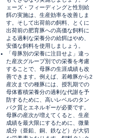
ェーズ・フィーディングと性別給
餌の実施は、生産効率を改善しま
す。そして出荷前の飼料、とくに
出荷前の肥育豚への高価な飼料に
よる過剰な栄養分の給餌はやめ、
安価な飼料を使用しましょう。
「母豚別の栄養に注目せよ」違っ
た産次グループ別での栄養を考慮
することで、母豚の生涯成績も改
善できます。例えば、若雌豚から2
産次までの種豚には、授乳期での
母体蓄積栄養分の過剰な代謝を予
防するために、高いレベルのタン
パク質とエネルギーが必要です。
母豚の産次が増えてくると、生産
成績を最大限にするために、微量
成分（亜鉛、銅、鉄など）が大切