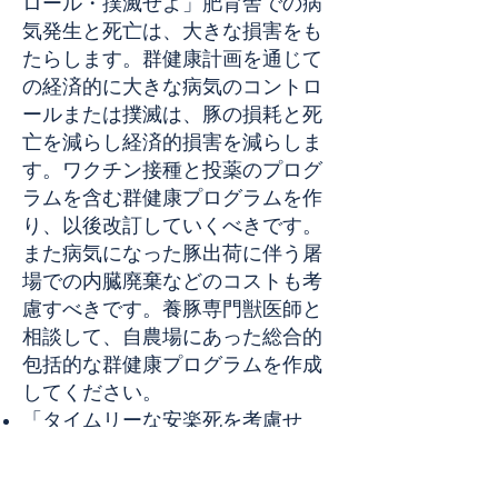
ロール・撲滅せよ」肥育舎での病
気発生と死亡は、大きな損害をも
たらします。群健康計画を通じて
の経済的に大きな病気のコントロ
ールまたは撲滅は、豚の損耗と死
亡を減らし経済的損害を減らしま
す。ワクチン接種と投薬のプログ
ラムを含む群健康プログラムを作
り、以後改訂していくべきです。
また病気になった豚出荷に伴う屠
場での内臓廃棄などのコストも考
慮すべきです。養豚専門獣医師と
相談して、自農場にあった総合的
包括的な群健康プログラムを作成
してください。
「タイムリーな安楽死を考慮せ
よ」治療後もよくならず、農場で
もう死んでしまいそうな豚を安楽