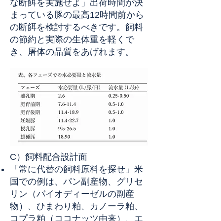
な断餌を実施せよ」出荷時間が決
まっている豚の最高12時間前から
の断餌を検討するべきです。飼料
の節約と実際の生体重を軽くで
き、屠体の品質をあげれます。
C）飼料配合設計面
「常に代替の飼料原料を探せ」米
国での例は、パン副産物、グリセ
リン（バイオディーゼルの副産
物）、ひまわり粕、カノーラ粕、
コプラ粕（ココナッツ由来）、エ