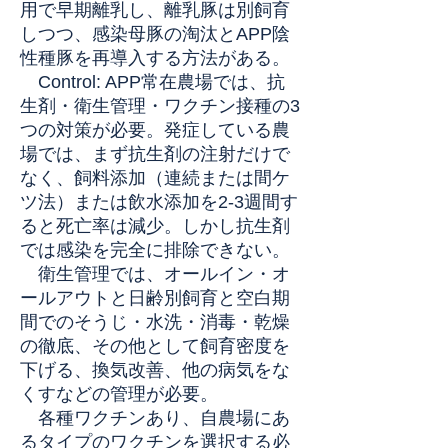
用で早期離乳し、離乳豚は別飼育
しつつ、感染母豚の淘汰とAPP陰
性種豚を再導入する方法がある。
Control: APP常在農場では、抗
生剤・衛生管理・ワクチン接種の3
つの対策が必要。発症している農
場では、まず抗生剤の注射だけで
なく、飼料添加（連続または間ケ
ツ法）または飲水添加を2-3週間す
ると死亡率は減少。しかし抗生剤
では感染を完全に排除できない。
衛生管理では、オールイン・オ
ールアウトと日齢別飼育と空白期
間でのそうじ・水洗・消毒・乾燥
の徹底、その他として飼育密度を
下げる、換気改善、他の病気をな
くすなどの管理が必要。
各種ワクチンあり、自農場にあ
るタイプのワクチンを選択する必