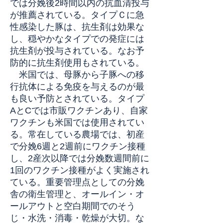
では分娩後2時間以内の抗血清投与
が推薦されている。タイプＣに急
性感染した豚は、抗生剤は効果な
し、穏やかなタイプでの発症には
抗生剤が投与されている。なお予
防的に抗生剤使用もされている。
米国では、母豚から子豚への移
行抗体による免疫を与えるのが最
も良い予防とされている。タイプ
AとCでは市販ワクチンあり、自家
ワクチンも米国では使用されてい
る。常在している農場では、初産
で分娩6週と2週前にワクチン接種
し、2産次以降では分娩数週間前に
1回のワクチン接種がよく実施され
ている。重要管理点としての分娩
舎の衛生管理と、オールイン・オ
ールアウトと空白期間でのそう
じ・水洗・消毒・乾燥が大切。な