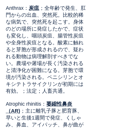
Anthrax
：
炭疽
；全年齢で発生、肛
門からの出血、突然死。比較的稀
な病気で、突然死を起こす。身体
のどの場所に発症したかで、症状
も変化し、咽頭炭疽、腸管性炭疽
や全身性炭疽となる。酸素に触れ
ると芽胞が形成されるので、疑わ
れる動物は病理解剖すべきでな
い。農場や屠場が長く汚染される
と清浄化が困難になる。芽胞で環
境が汚染される。ペニシリンとオ
キシテトラサイクリンが初期には
有効。；法定；人畜共通。
Atrophic rhinitis
：
萎縮性鼻炎
（AR)
；主に離乳子豚と肥育豚、
早いと生後1週間で発症、くしゃ
み、鼻血、アイパッチ、鼻が曲が