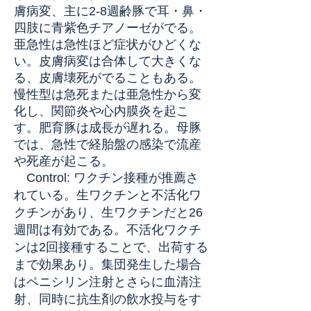
膚病変、主に2-8週齢豚で耳・鼻・
四肢に青紫色チアノーゼがでる。
亜急性は急性ほど症状がひどくな
い。皮膚病変は合体して大きくな
る、皮膚壊死がでることもある。
慢性型は急死または亜急性から変
化し、関節炎や心内膜炎を起こ
す。肥育豚は成長が遅れる。母豚
では、急性で経胎盤の感染で流産
や死産が起こる。
Control: ワクチン接種が推薦さ
れている。生ワクチンと不活化ワ
クチンがあり、生ワクチンだと26
週間は有効である。不活化ワクチ
ンは2回接種することで、出荷する
まで効果あり。集団発生した場合
はペニシリン注射とさらに血清注
射、同時に抗生剤の飲水投与をす