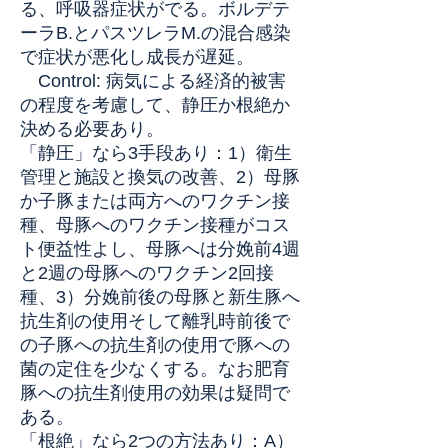
る、呼吸器症状がでる。ボルデテ
ーラB.とパスツレラM.の混合感染
で症状が悪化し成長が遅延。
Control: 病気による経済的被害
の程度を考慮して、静圧か根絶か
決める必要あり。
「静圧」なら3手段あり：1）衛生
管理と施設と換気の改善、2）母豚
か子豚または両方へのワクチン接
種、母豚へのワクチン接種がコス
ト便益性よし、母豚へは分娩前4週
と2週の母豚へのワクチン2回接
種、3）分娩前後の母豚と新生豚へ
抗生剤の使用そして離乳時前後で
の子豚への抗生剤の使用で豚への
菌の定住を少なくする。なお肥育
豚への抗生剤使用の効果は疑問で
ある。
「根絶」なら2つの方法あり：A）