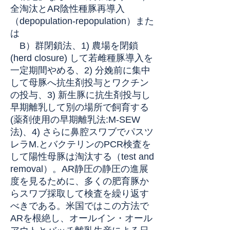
全淘汰とAR陰性種豚再導入
（depopulation-repopulation）また
は
B）群閉鎖法、1) 農場を閉鎖
(herd closure) して若雌種豚導入を
一定期間やめる、2) 分娩前に集中
して母豚へ抗生剤投与とワクチン
の投与、3) 新生豚に抗生剤投与し
早期離乳して別の場所で飼育する
(薬剤使用の早期離乳法:M-SEW
法)、4) さらに鼻腔スワブでパスツ
レラM.とバクテリンのPCR検査を
して陽性母豚は淘汰する（test and
removal）。AR静圧の静圧の進展
度を見るために、多くの肥育豚か
らスワブ採取して検査を繰り返す
べきである。米国ではこの方法で
ARを根絶し、オールイン・オール