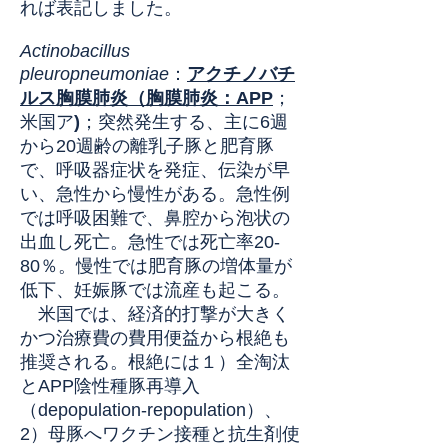
れば表記しました。
Actinobacillus
pleuropneumoniae
：
アクチノバチ
ルス胸膜肺炎（胸膜肺炎：APP
；
米国ア
)
；突然発生する、主に6週
から20週齢の離乳子豚と肥育豚
で、呼吸器症状を発症、伝染が早
い、急性から慢性がある。急性例
では呼吸困難で、鼻腔から泡状の
出血し死亡。急性では死亡率20-
80％。慢性では肥育豚の増体量が
低下、妊娠豚では流産も起こる。
米国では、経済的打撃が大きく
かつ治療費の費用便益から根絶も
推奨される。根絶には１）全淘汰
とAPP陰性種豚再導入
（depopulation-repopulation）、
2）母豚へワクチン接種と抗生剤使