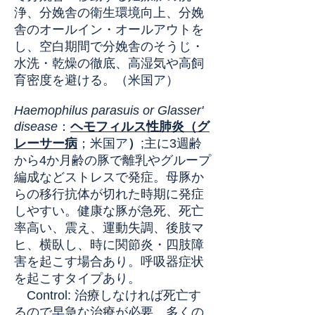
浄、分娩舎の衛生環境向上、分娩
舎のオールイン・オールアウトを
し、空白期間で分娩舎のそうじ・
水洗・乾燥の徹底、高湿気や高飼
育密度を避ける。（米国ア）
Haemophilus parasuis or Glasser'
disease
：
ヘモフィルス性肺炎（グ
レーサー病
；米国ア
）
;
主に3週齢
から4か月齢の豚で離乳やグループ
編成などストレスで発症。母豚か
らの移行抗体が切れた時期に発症
しやすい。健康な豚が急死、死亡
率高い、震え、運動失調、後肢マ
ヒ、横臥し、時に関節炎・四肢障
害を起こす場合あり。呼吸器症状
を起こすタイプあり。
Control: 治療しなければ死亡す
るので早急な治療が必要。多くの