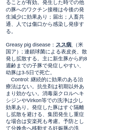
ることが有効。発生した時での他
の豚へのワクチン接種は今後の発
生減少に効果あり；届出；人畜共
通、人では傷口から感染し発疹す
る
。
Greasy pig disease
：
スス病
（米
国ア）
;
連鎖球菌による表皮炎、散
発し拡散する。主に新生豚から約8
週齢までの子豚で発症しやすい、
幼豚は3-5日で死亡。
Control: 継続的に効果のある治
療法はない。抗生剤は初期以外あ
まり効かない。消毒薬クロルヘキ
シジンやVirkon等での洗浄は少し
効果あり。発症した豚はすぐ隔離
し拡散を避ける、集団発生し重症
な場合は安楽死も考慮。予防とし
て分娩舎へ移動する妊娠豚の洗