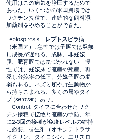
使用はこの病気を静圧するためで
あった。いくつかの米国農場では
ワクチン接種で、連続的な飼料添
加薬剤をやめることができた。
Leptospirosis
：
レプトスピラ病
（米国ア）
;
急性では子豚では発熱
し成長が遅れる。成豚、非妊娠
豚、肥育豚では気づかれない。慢
性では、妊娠豚で流産や死産、再
発し分娩率の低下、分娩子豚の虚
弱もある。ネズミ類や野生動物か
ら持ちこまれる。多くの属やタイ
プ (serovar）あり。
Control: タイプに合わせたワク
チン接種で拡散と流産の予防、年
に2-3回の接種が免疫レベルの維持
に必要。抗生剤（オキシテトラサ
イクリン、タイロシン、エリスロ