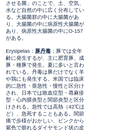
させる菌」のことで、土、空気、
水など自然の中に広く分布してい
る。大腸菌群の中に大腸菌があ
り、大腸菌の中に病原性大腸菌が
あり、病原性大腸菌の中にO-157
がある。
Erysipelas
：
豚丹毒
；
豚では全年
齢に発生するが、主に肥育豚、成
豚・種豚で発生。夏に多いと言わ
れている。丹毒は豚だけでなく羊
や鶏にも発生する。米国では臨床
的に急性・亜急性・慢性と区分け
され、日本では敗血症型・蕁麻疹
型・心内膜炎型と関節炎型と区分
けされる。急性では高熱（42℃ほ
ど）、急死することもある。関節
痛で歩様がおかしい、ピンクから
紫色で膨れるダイヤモンド状の皮