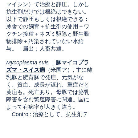
マイシン）で治療と静圧。しかし
抗生剤だけでは根絶はできない。
以下で静圧もしくは根絶できる：
豚舎での飼育＋抗生剤の使用＋ワ
クチン接種＋ネズミ駆除と野生動
物排除＋汚染されていない水給
与。；届出；人畜共通。
Mycoplasma suis
：
豚マイコプラ
ズマ・スイス病
（米国ア）
;
主に離
乳豚と肥育豚で発症、元気がな
く、貧血、成長が遅れ、重症だと
黄疸も。死亡あり。母豚では泌乳
障害を含む繁殖障害に関連。国に
よって有病率が大きく違う。
Control: 治療として、抗生剤テ
トラサイクリン使用、ただし1回で
なく繰り返し使用。市販ワクチン
は無い。種豚導入時に血清テスト