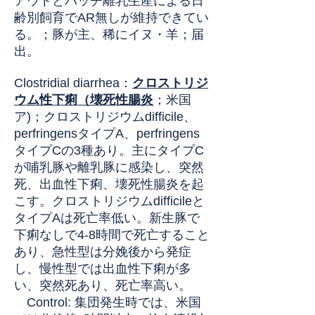
アウトとバッチ離乳生産による日
齢別飼育でAR無しが維持できてい
る。；豚が主、稀にイヌ・羊；届
出。
Clostridial diarrhea
：
クロストリジ
ウム性下痢（壊死性腸炎
；
米国
ア)；
クロストリジウムdifficile、
perfringensタイプA、perfringens
タイプCの3種あり。主にタイプC
が哺乳豚や離乳豚に感染し、突然
死、出血性下痢、壊死性腸炎を起
こす。クロストリジウムdifficileと
タイプAは死亡率低い。新生豚で
下痢なしで4-8時間で死亡すること
あり、急性型は分娩後から発症
し、慢性型では出血性下痢が多
い、突然死あり、死亡率高い。
Control: 集団発生時では、米国