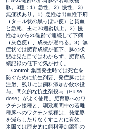
に8-20週齢の肥育豚や若雌候補
豚。3種：1）急性、2）慢性、3）
無症状あり。1）急性は出血性下痢
（タール状の黒っぽい便）と貧血
と急死、主に20週齢以上。2）慢
性は6から20週齢で連続して下痢
（灰色便）、成長が遅れる。3）無
症状では肥育成績が低下、豚の状
態は見た目ではわからず、肥育成
績記録の低下で気が付く。
Control: 集団発生時では死亡を
防ぐために抗生剤要、発症豚には
注射、残りには飼料添加か飲水投
与。間欠的な抗生剤投与（Pulse
dose）がよく使用。肥育豚へのワ
クチン接種と、馴致期間中の若雌
種豚へのワクチン接種は、発症豚
を減らしたりなくすことに有効。
米国では歴史的に飼料添加薬剤の