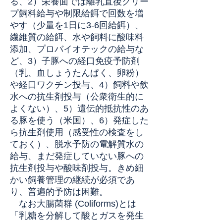
る、2）栄養面では離乳直後クリー
プ飼料給与や制限給餌で回数を増
やす（少量を1日に3-6回給餌）、
繊維質の給餌、水や飼料に酸味料
添加、プロバイオテックの給与な
ど、3）子豚への経口免疫予防剤
（乳、血しょうたんぱく、卵粉）
や経口ワクチン投与、4）飼料や飲
水への抗生剤投与（公衆衛生的に
よくない）、5）遺伝的抵抗性のあ
る豚を使う（米国）、6）発症した
ら抗生剤使用（感受性の検査をし
ておく）、脱水予防の電解質水の
給与、まだ発症していない豚への
抗生剤投与や酸味剤投与。きめ細
かい飼養管理の継続が必須であ
り、普遍的予防は困難。
なお大腸菌群 (Coliforms)とは
「乳糖を分解して酸とガスを発生