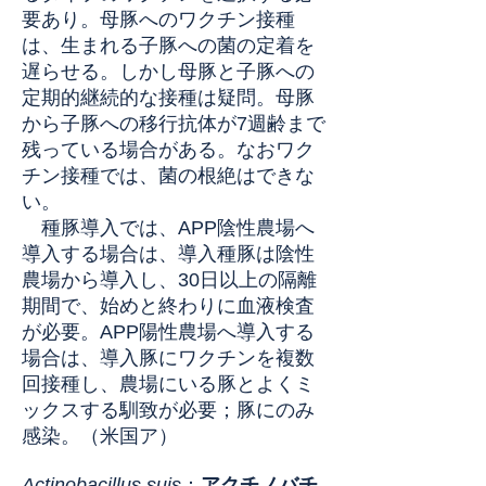
要あり。母豚へのワクチン接種
は、生まれる子豚への菌の定着を
遅らせる。しかし母豚と子豚への
定期的継続的な接種は疑問。母豚
から子豚への移行抗体が7週齢まで
残っている場合がある。なおワク
チン接種では、菌の根絶はできな
い。
種豚導入では、APP陰性農場へ
導入する場合は、導入種豚は陰性
農場から導入し、30日以上の隔離
期間で、始めと終わりに血液検査
が必要。APP陽性農場へ導入する
場合は、導入豚にワクチンを複数
回接種し、農場にいる豚とよくミ
ックスする馴致が必要
；豚にのみ
感染。（米国ア）
Actinobacillus suis
：
アクチノバチ