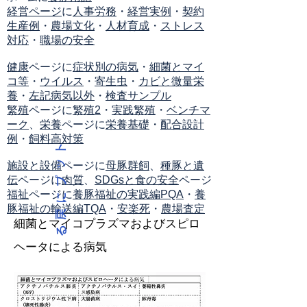
経営ページ
に
人事労務
・
経営実例
・
契約
生産例
・
農場文化
・
人材育成
・
ストレス
対応
・
職場の安全
健康
ページに
症状別の病気
・
細菌とマイ
コ等
・
ウイルス
・
寄生虫
・
カビと微量栄
養
・
左記病気以外
・
検査サンプル
繁殖
ページに
繁殖2
・
実践繁殖
・
ベンチマ
ーク
、
栄養
ページに
栄養基礎
・
配合設計
例
・
飼料高対策
ト
ッ
施設と設備
ページに
母豚群飼
、
種豚と遺
伝
ページに
肉質
、
SDGsと食の安全
ページ
プ
福祉
ページに
養豚福祉の実践編PQA
・
養
に
豚福祉の輸送編TQA
・
安楽死
・
農場査定
戻
細菌とマイコプラズマおよびスピロ
る
ヘータによる病気