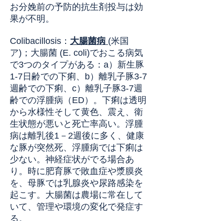
お分娩前の予防的抗生剤投与は効
果が不明。
Colibacillosis
：
大腸菌病
(米国
ア
)；大腸菌 (E. coli)でおこる病気
で
3つのタイプがある：a）新生豚
1-7日齢での下痢、b）離乳子豚3-7
週齢での下痢、c）離乳子豚3-7週
齢での浮腫病（ED）。下痢は透明
から水様性そして黄色、震え、衛
生状態が悪いと死亡率高い。浮腫
病は離乳後1－2週後に多く、健康
な豚が突然死、浮腫病では下痢は
少ない。神経症状がでる場合あ
り。時に肥育豚で敗血症や漿膜炎
を、母豚では乳腺炎や尿路感染を
起こす。大腸菌は農場に常在して
いて、管理や環境の変化で発症す
る。