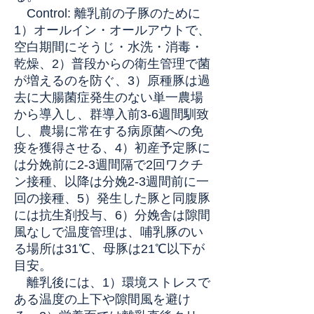
Control: 離乳前の子豚のために
1）オールイン・オールアウトで、
空白期間にそうじ・水洗・消毒・
乾燥、2）普段からの衛生管理で菌
が増えるのを防ぐ、3）原種豚は過
去に大腸菌症発生のない単一農場
から導入し、群導入前3-6週間馴致
し、農場に常在する病原菌への免
疫を獲得させる、4）初産予定豚に
は分娩前に2-3週間隔で2回ワクチ
ン接種、以降は分娩2-3週間前に一
回の接種、5）発生した豚と同腹豚
には抗生剤投与、6）分娩舎は隙間
風なしで温度管理は、哺乳豚のい
る場所は31℃、母豚は21℃以下が
目安。
離乳後には、1）環境ストレスで
ある温度の上下や隙間風を避け