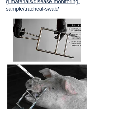
g-materials/disease-monitoring-
sample/tracheal-swab/
小胞内液採取