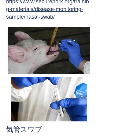
https://www.securepork.org/trainin
g-materials/disease-monitoring-
sample/nasal-swab/
気管スワブ