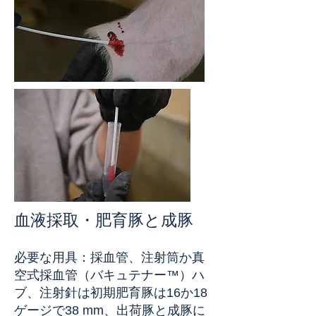
血液採取・肥育豚と成豚
必要な用具：採血管、注射筒か真
空式採血管（バキュテナー™）ハ
ブ、注射針は初期肥育豚は16か18
ゲージで38 mm、出荷豚と成豚に