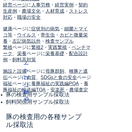
経営ページ
に
人事労務
・
経営実例
・
契約
生産例
・
農場文化
・
人材育成
・
ストレス
対応
・
職場の安全
健康
ページに
症状別の病気
・
細菌とマイ
コ等
・
ウイルス
・
寄生虫
・
カビと微量栄
養
・
左記病気以外
・
検査サンプル
繁殖
ページに
繁殖2
・
実践繁殖
・
ベンチマ
ーク
、
栄養
ページに
栄養基礎
・
配合設計
例
・
飼料高対策
ト
ッ
施設と設備
ページに
母豚群飼
、
種豚と遺
伝
ページに
肉質
、
SDGsと食の安全
ページ
プ
福祉
ページに
養豚福祉の実践編PQA
・
養
に
豚福祉の輸送編TQA
・
安楽死
・
農場査定
戻
豚の検査用サンプル採取法
る
飼料関係用サンプル採取法
豚の検査用の各種サンプ
ル採取法