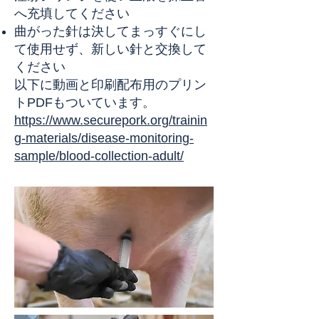
へ充填してください
曲がった針は決してまっすぐにし
て使用せず、新しい針と交換して
ください
以下に動画と印刷配布用のプリン
トPDFもついています。
https://www.securepork.org/trainin
g-materials/disease-monitoring-
sample/blood-collection-adult/