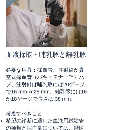
血液採取・哺乳豚と離乳豚
必要な用具：採血管、注射筒か真
空式採血管（バキュテナー™）ハ
ブ、注射針は哺乳豚には20ゲージ
で16 mm か25 mm、離乳豚には16
か18ゲージで長さは 38 mm、
考慮すべきこと
希望の診断に適した血液用試験管
の種類と採血量については、獣医