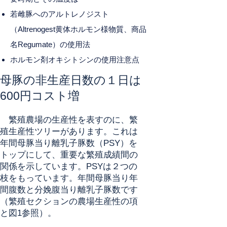
若雌豚へのアルトレノジスト
（Altrenogest黄体ホルモン様物質、商品
名Regumate）の使用法
​ホルモン剤オキシトシンの使用注意点
母豚の非生産日数の１日は
600円コスト増
繁殖農場の生産性を表すのに、繁
殖生産性ツリーがあります。これは
年間母豚当り離乳子豚数（PSY）を
トップにして、重要な繁殖成績間の
関係を示しています。PSYは２つの
枝をもっています。年間母豚当り年
間腹数と分娩腹当り離乳子豚数です
（繁殖セクションの農場生産性の項
と図1参照）。