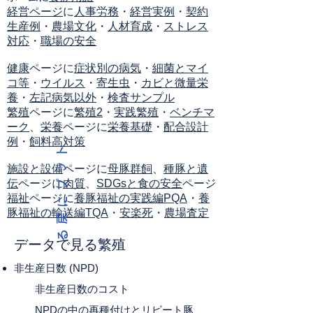
経営ページ
に
人事労務
・
経営実例
・
契約
生産例
・
農場文化
・
人材育成
・
ストレス
対応
・
職場の安全
健康
ページに
症状別の病気
・
細菌とマイ
コ等
・
ウイルス
・
寄生虫
・
カビと微量栄
養
・
左記病気以外
・
検査サンプル
繁殖
ページに
繁殖2
・
実践繁殖
・
ベンチマ
ーク
、
栄養
ページに
栄養基礎
・
配合設計
例
・
飼料高対策
ト
ッ
施設と設備
ページに
母豚群飼
、
種豚と遺
伝
ページに
肉質
、
SDGsと食の安全
ページ
プ
福祉
ページに
養豚福祉の実践編PQA
・
養
に
豚福祉の輸送編TQA
・
安楽死
・
農場査定
戻
る
データで見る繁殖
非生産日数 (NPD)
非生産日数のコスト
NPDの中の再種付けとリピート豚