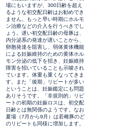
場にもいますが、300日齢を超え
るような初交配日齢はお勧めでき
ません。もっと早い時期にホルモ
ン治療などの介入を行うべきでし
ょう。遅い初交配日齢の母豚は、
内分泌系の発達が遅いことから、
卵胞発達を阻害し、弱体黄体機能
による妊娠維持のための黄体ホル
モン分泌の低下を招き、妊娠維持
障害を招いていることも示唆され
ています。体重も重くなってきま
す。また「後期」リピートが多い
ということは、妊娠鑑定にも問題
ありそうです。「非規則的」リピ
ートの初期の妊娠ロスは、初交配
日齢とは無関係のようです。なお
夏場（7月から9月）は若雌豚のど
のリピートも同様に増加します。