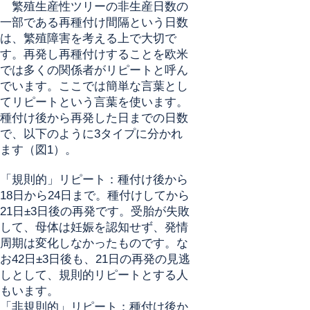
繁殖生産性ツリーの非生産日数の
一部である再種付け間隔という日数
は、繁殖障害を考える上で大切で
す。再発し再種付けすることを欧米
では多くの関係者がリピートと呼ん
でいます。ここでは簡単な言葉とし
てリピートという言葉を使います。
種付け後から再発した日までの日数
で、以下のように3タイプに分かれ
ます（図1）。
「規則的」リピート：種付け後から
18日から24日まで。種付けしてから
21日±3日後の再発です。受胎が失敗
して、母体は妊娠を認知せず、発情
周期は変化しなかったものです。な
お42日±3日後も、21日の再発の見逃
しとして、規則的リピートとする人
もいます。
「非規則的」リピート：種付け後か