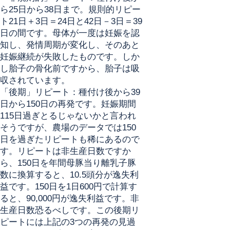
ら25日から38日まで。規則的リピー
ト21日＋3日＝24日と42日－3日＝39
日の間です。母体が一度は妊娠を認
知し、発情周期が変化し、そのあと
妊娠継続が失敗したものです。しか
し胎子の骨化前ですから、胎子は吸
収されています。
「後期」リピート：種付け後から39
日から150日の再発です。妊娠期間
115日過ぎとるじゃないかと言われ
そうですが、農場のデータでは150
日を過ぎたリピートも稀にあるので
す。リピートは非生産日数ですか
ら、150日を年間母豚当り離乳子豚
数に換算すると、10.5頭分が逸失利
益です。150日を1日600円で計算す
ると、90,000円が逸失利益です。非
生産日数恐るべしです。この後期リ
ピートには上記の3つの再発の見過