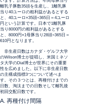
います。計算方法は、年間母豚当り
離乳子豚数35頭を生産し、1離乳豚
当り40ユーロの粗利益があるとする
と、40ユーロ×35頭÷365日＝4ユーロ
円という計算です。日本で1離乳豚
当り8000円の粗利益があるとする
と、8000円×1母豚当り28頭÷365日＝
610円となります。
非生産日数はカナダ・ゲルフ大学
のWilson博士が提唱し、米国ミネソ
タ大学のDial博士が世界にその重要
性を広めました。以下に非生産日数
の主構成指標3つについて述べま
す。その３つとは、再種付けまでの
日数、淘汰までの日数そして離乳後
初回交配日数です。
A. 再種付け間隔