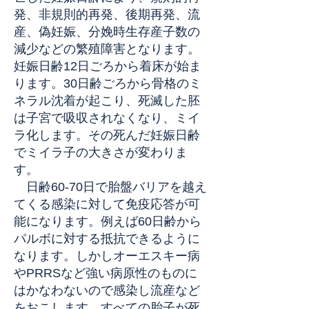
発、非規則的再発、後期再発、流
産、偽妊娠、分娩時生存産子数の
減少などの繁殖障害となります。
妊娠日齢12日ごろから着床が始ま
ります。30日齢ごろから骨格のミ
ネラル沈着が起こり、死滅した胚
は子宮で吸収されなくなり、ミイ
ラ化します。その死んだ妊娠日齢
でミイラ子の大きさが変わりま
す。
日齢60-70日で胎盤バリアを越え
てくる感染に対して免疫応答が可
能になります。例えば60日齢から
パルボに対する抵抗できるように
なります。しかしオーエスキー病
やPRRSなど強い病原性のものに
はかなわないので感染し流産など
をおこします。すべての胎子が死