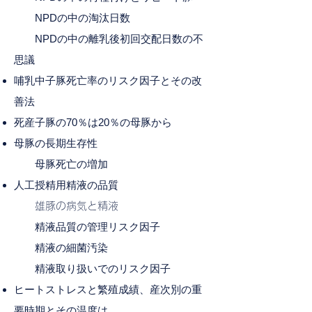
NPDの中の淘汰日数
NPDの中の離乳後初回交配日数の不
思議
​哺乳中子豚死亡率のリスク因子とその改
善法
死産子豚の70％は20％の母豚から
​母豚の長期生存性
​ 母豚死亡の増加
人工授精用精液の品質
​ 雄豚の病気と精液
​ 精液品質の管理リ
スク因子
精液の細菌汚
染
精液取り扱いでのリスク因子
ヒートストレスと繁殖成績、産次別の重
要時期とその温度は