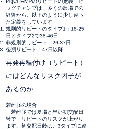
PigCHAMPのリピートの定義：ピ
ッグチャンプは、多くの農場での
経験から、以下のように少し違っ
た定義をしています。
規則的リピートのタイプ1：18-25
日とタイプ2で38-46日
非規則的リピート：26-37日
後期リピート：47日以降
再発再種付け（リピート）
にはどんなリスク因子が
あるのか
若雌豚の場合
若雌豚では夏場と早い初交配日
齢で、リピートのリスクが上がり
ます。初交配日齢は、3タイプに違