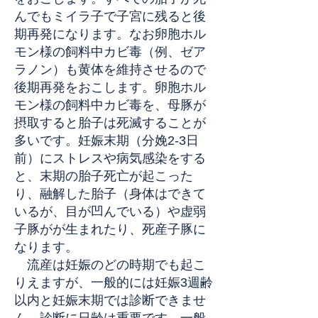
んでもミイラ子で子宮に残ると後
期再発になります。なお卵胞ホル
モン様の飼料中カビ毒（例、ゼア
ラノン）も黄体を維持させるので
後期再発をおこします。卵胞ホル
モン様の飼料中カビ毒を、母豚が
摂取すると胎子は死滅することが
多いです。妊娠末期（分娩2-3日
前）にストレスや病気感染をする
と、末期の胎子死亡が起こった
り、融解した胎子（身体はできて
いるが、目が凹んでいる）や虚弱
子豚がが生まれたり、死産子豚に
なります。
流産は妊娠のどの時期でも起こ
りえますが、一般的には妊娠3週齢
以内と妊娠末期では診断できませ