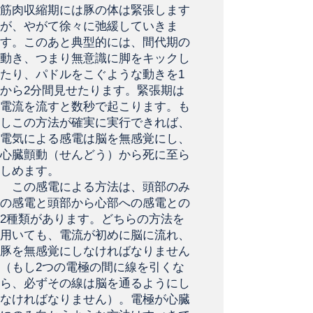
筋肉収縮期には豚の体は緊張します
が、やがて徐々に弛緩していきま
す。このあと典型的には、間代期の
動き、つまり無意識に脚をキックし
たり、パドルをこぐような動きを1
から2分間見せたります。緊張期は
電流を流すと数秒で起こります。も
しこの方法が確実に実行できれば、
電気による感電は脳を無感覚にし、
心臓顫動（せんどう）から死に至ら
しめます。
この感電による方法は、頭部のみ
の感電と頭部から心部への感電との
2種類があります。どちらの方法を
用いても、電流が初めに脳に流れ、
豚を無感覚にしなければなりません
（もし2つの電極の間に線を引くな
ら、必ずその線は脳を通るようにし
なければなりません）。電極が心臓