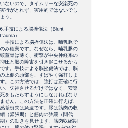
いないので、タイムリーな安楽死の
実行がとれず、実用的ではないでし
ょう。
6.手技による脳挫傷法（Blunt
trauma）
手技による脳挫傷法は、哺乳豚で
のみ確実です。なぜなら、哺乳豚の
頭蓋骨は薄く、衝撃が中央神経系の
抑圧と脳の障害を引き起こせるから
です。手技による脳挫傷法では、脳
の上側の頭部を、すばやく強打しま
す。この方法では、強打は正確に行
い、失神させるだけではなく、安楽
死をもたらすようにしなければなり
ません。この方法を正確に行えば、
感覚喪失は急速です。豚は筋肉の収
縮（緊張期）と筋肉の弛緩（間代
期）の動きを見せます。筋肉収縮期
には、豚の体は緊張しますがやがて