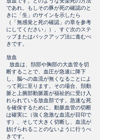
放血です。どのような安楽死の方法
であれ、もしその豚が死の確認のと
きに「生」のサインを示したら
（「無感覚と死の確認」の章を参考
にしてください」）、すぐ次のステ
ップまたはバックアップ法に進むべ
きです。
放血
放血は、頚部や胸部の大血管を切
断することで、血圧が急速に降下
し、脳への血流が無くなることによ
って死に至ります。その場合、頚動
脈と上腕部動脈叢が福祉的に受け入
れられている放血部です。急速な死
を確保するために、動脈血管の切断
は確実に（強く急激な血流が目印で
す）、そして大きく切断し、血流が
妨げられることのないように行うべ
きです。