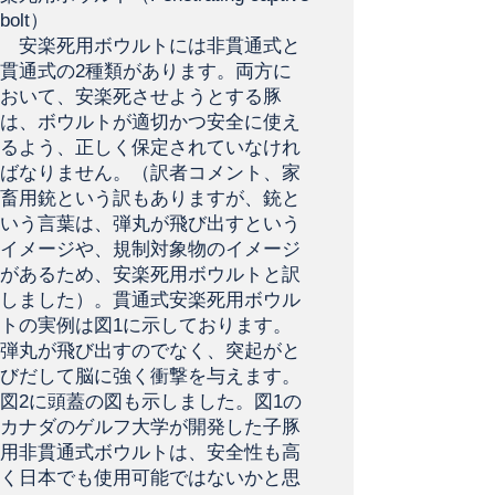
bolt）
安楽死用ボウルトには非貫通式と
貫通式の2種類があります。両方に
おいて、安楽死させようとする豚
は、ボウルトが適切かつ安全に使え
るよう、正しく保定されていなけれ
ばなりません。（訳者コメント、家
畜用銃という訳もありますが、銃と
いう言葉は、弾丸が飛び出すという
イメージや、規制対象物のイメージ
があるため、安楽死用ボウルトと訳
しました）。貫通式安楽死用ボウル
トの実例は図1に示しております。
弾丸が飛び出すのでなく、突起がと
びだして脳に強く衝撃を与えます。
図2に頭蓋の図も示しました。図1の
カナダのゲルフ大学が開発した子豚
用非貫通式ボウルトは、安全性も高
く日本でも使用可能ではないかと思