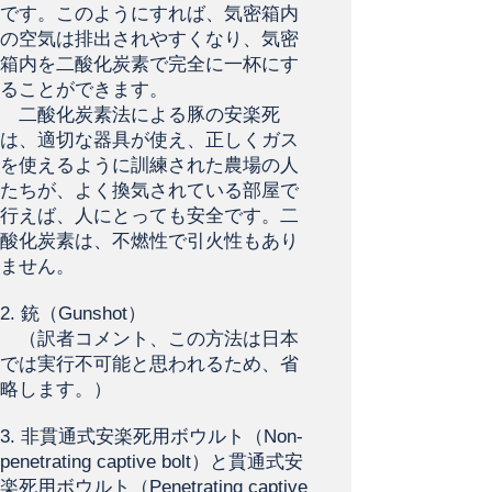
です。このようにすれば、気密箱内
の空気は排出されやすくなり、気密
箱内を二酸化炭素で完全に一杯にす
ることができます。
二酸化炭素法による豚の安楽死
は、適切な器具が使え、正しくガス
を使えるように訓練された農場の人
たちが、よく換気されている部屋で
行えば、人にとっても安全です。二
酸化炭素は、不燃性で引火性もあり
ません。
2. 銃（Gunshot）
（訳者コメント、この方法は日本
では実行不可能と思われるため、省
略します。）
3. 非貫通式安楽死用ボウルト（Non-
penetrating captive bolt）と貫通式安
楽死用ボウルト（Penetrating captive