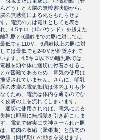
感電または電撃は、心臓顫動（せ
んどう）と大脳の無酸素状態から、
脳の無感覚による死をもたらせま
す。電流の力は電圧としても表さ
れ、4.5キロ（10パウンド）を超えた
離乳豚と6週齢までの豚に対しては
最低でも110Ｖ、6週齢以上の豚に対
しては最低でも240Ｖが推奨されて
います。4.5キロ以下の哺乳豚では、
電極を頭や体に適切に付着させるこ
とが困難であるため、電気の使用は
推奨されていません。さらに、哺乳
豚の皮膚の電気抵抗は体内よりも少
なくため、電流は体内を通るのでな
く皮膚の上を流れてしまいます。
適切に使用されれば、電気による
失神は即座に無感覚を引き起こしま
す。電気で確実に失神させられた豚
は、筋肉の収縮（緊張期）と筋肉の
弛緩（間代期）の動きを見せます。