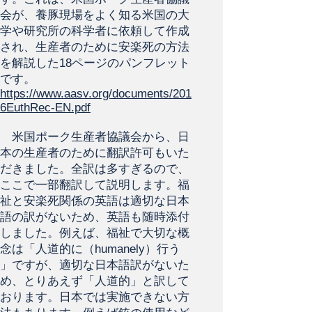
会が、養豚現場をよく知る米国の大
学や研究所の科学者に依頼して作成
され、生産者のために安楽死の方法
を解説した18ページのパンフレット
です。
https://www.aasv.org/documents/201
6EuthRec-EN.pdf
米国ポーク生産者協議会から、日
本の生産者のために翻訳許可もいた
だきました。全訳は多すぎるので、
ここで一部翻訳して説明します。福
祉と安楽死関係の英語は適切な日本
語の訳がないため、英語も随時添付
しました。例えば、福祉で大切な概
念は「人道的に（humanely）行う
」ですが、適切な日本語訳がないた
め、とりあえず「人道的」と訳して
おります。日本では実施できない方