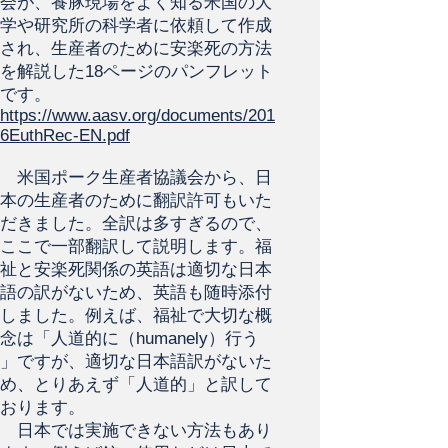
会が、養豚現場をよく知る米国の大
学や研究所の科学者に依頼して作成
され、生産者のために安楽死の方法
を解説した18ページのパンフレット
です。
https://www.aasv.org/documents/201
6EuthRec-EN.pdf
米国ポーク生産者協議会から、日
本の生産者のために翻訳許可もいた
だきました。全訳は多すぎるので、
ここで一部翻訳して説明します。福
祉と安楽死関係の英語は適切な日本
語の訳がないため、英語も随時添付
しました。例えば、福祉で大切な概
念は「人道的に（humanely）行う
」ですが、適切な日本語訳がないた
め、とりあえず「人道的」と訳して
おります。
日本では実施できない方法もあり