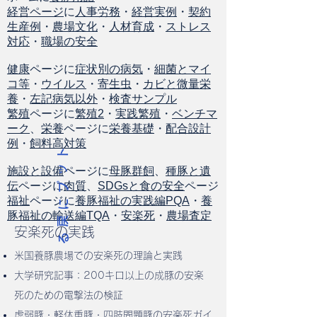
経営ページ
に
人事労務
・
経営実例
・
契約
生産例
・
農場文化
・
人材育成
・
ストレス
対応
・
職場の安全
健康
ページに
症状別の病気
・
細菌とマイ
コ等
・
ウイルス
・
寄生虫
・
カビと微量栄
養
・
左記病気以外
・
検査サンプル
繁殖
ページに
繁殖2
・
実践繁殖
・
ベンチマ
ーク
、
栄養
ページに
栄養基礎
・
配合設計
例
・
飼料高対策
ト
ッ
施設と設備
ページに
母豚群飼
、
種豚と遺
伝
ページに
肉質
、
SDGsと食の安全
ページ
プ
福祉
ページに
養豚福祉の実践編PQA
・
養
に
豚福祉の輸送編TQA
・
安楽死
・
農場査定
戻
安楽死の実践
る
​米国養豚農場での安楽死の理論と実践
大学研究記事：200キロ以上の成豚の安楽
死のための電撃法の検証
虚弱豚・軽体重豚・四肢問題豚の安楽死ガイ