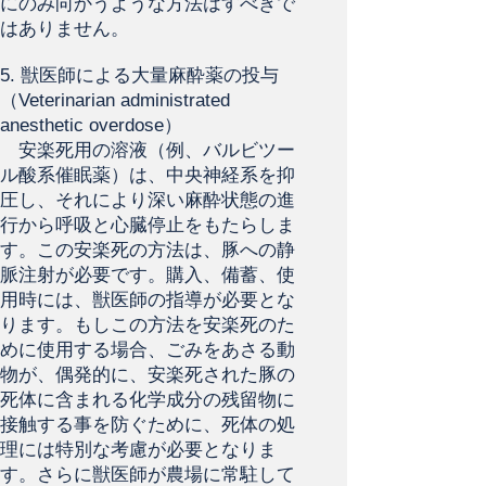
にのみ向かうような方法はすべきで
はありません。
5. 獣医師による大量麻酔薬の投与
（Veterinarian administrated
anesthetic overdose）
安楽死用の溶液（例、バルビツー
ル酸系催眠薬）は、中央神経系を抑
圧し、それにより深い麻酔状態の進
行から呼吸と心臓停止をもたらしま
す。この安楽死の方法は、豚への静
脈注射が必要です。購入、備蓄、使
用時には、獣医師の指導が必要とな
ります。もしこの方法を安楽死のた
めに使用する場合、ごみをあさる動
物が、偶発的に、安楽死された豚の
死体に含まれる化学成分の残留物に
接触する事を防ぐために、死体の処
理には特別な考慮が必要となりま
す。さらに獣医師が農場に常駐して