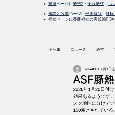
繁殖
ページに
繁殖2
・
実践繁殖
・
ベ
施設と設備
ページに
母豚群飼
、
種豚
福祉
ページに
養豚福祉の実践編PQA
全記事
ニュース
経営
koket001
2月1日
ASF豚
2026年1月20
効果あるようです。感
スク地区に分けてい
150頭とされている