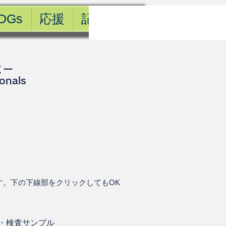
DGs
応援
記事一覧
ミー
ionals
す。下の下線部をクリックしてもOK
・
検査サンプル