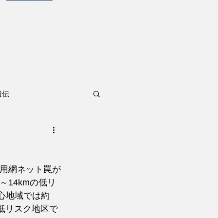
遺伝
獲用網ネット罠が
～14kmの低リ
中心地域では約
、低リスク地区で