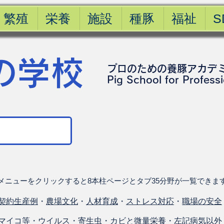
繁殖
栄養
施設
種豚
福祉
S
の学校
プロのための養豚アカデ
​Pig School for Profess
メニューをクリックすると8本柱ページとタブ35分野が一覧できま
契約生産例
・
農場文化
・
人材育成
・
ストレス対応
・
職場の安全
マイコ等
・
ウイルス
・
寄生虫
・
カビと微量栄養
・
左記病気以外