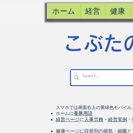
ホーム
経営
健康
​こぶた
スマホでは画面右上の黄緑色モバイル
ホームに
養豚用語
経営ページ
に
人事労務
・
経営実例
・
健康
ページに
症状別の病気
・
細菌と