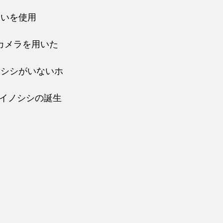
囲いを使用
カメラを用いた
ノシシがいないホ
子イノシシの誕生