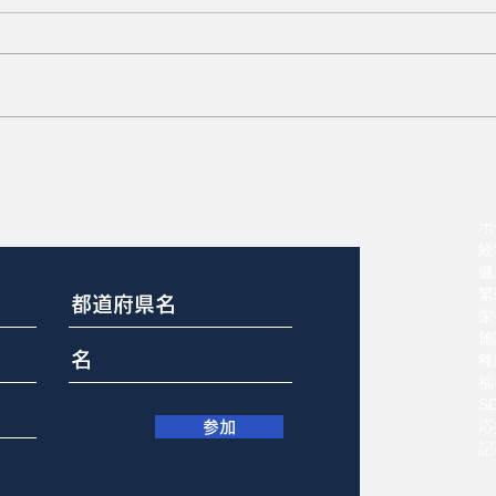
意
膣脱と直腸脱の修復70%成
功
ホ
経
健
繁
栄
施
種
福
S
応
参加
記