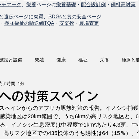
ンチマーク
、
栄養
ページに
栄養基礎
・
配合設計例
・
飼料高対策
と遺伝
ページに
肉質
、
SDGsと食の安全
ページ
・
養豚福祉の輸送編TQA
・
安楽死
・
農場査定
施設と設備
繁殖
健康
福祉
栄養
種豚と
読了時間: 1分
熱への対策スペイン
日付けスペインからのアフリカ豚熱対策の報告。イノシシ捕
染地区は20km範囲で、うち6kmの高リスク地区と、6
る。イノシシ生息密度は中程度で1km²あたり4.3頭、
。高リスク地区での435検体のうち陽性は64（15％）