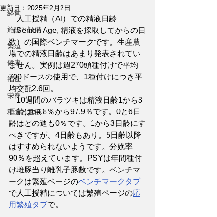
更新日：
2025年2月2日
経営
　人工授精（AI）での精液日齢
施設と設備
（Semen Age, 精液を採取してからの日
数）の国際ベンチマークです。生産農
繁殖
場での精液日齢はあまり発表されてい
健康
ません。実例は週270頭種付けで平均
700ドースの使用で、1種付けにつき平
福祉
均交配2.6回。
栄養
　10週間のバラツキは精液日齢1から3
日齢は64.8％から97.9％です。0と6日
種豚と遺伝
齢はどの週も0％です。1から3日齢にす
べきですが、4日齢もあり。5日齢以降
はすすめられないようです。分娩率
90％を超えています。PSYは年間種付
け雌豚当り離乳子豚数です。ベンチマ
ークは繁殖ページの
ベンチマークタブ
で人工授精については繁殖ページの
応
用繁殖タブ
で。