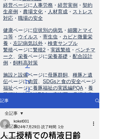
経営ページ
に
人事労務
・
経営実例
・
契約
生産例
・
農場文化
・
人材育成
・
ストレス
対応
・
職場の安全
健康
ページに
症状別の病気
・
細菌とマイ
コ等
・
ウイルス
・
寄生虫
・
カビと微量栄
養
・
左記病気以外
・
検査サンプル
繁殖
ページに
繁殖2
・
実践繁殖
・
ベンチマ
ーク
、
栄養
ページに
栄養基礎
・
配合設計
例
・
飼料高対策
ト
ッ
施設と設備
ページに
母豚群飼
、
種豚と遺
伝
ページに
肉質
、
SDGsと食の安全
ページ
プ
福祉
ページに
養豚福祉の実践編PQA
・
養
に
豚福祉の輸送編TQA
・
安楽死
・
農場査定
戻
記事
る
全記事
koket001
全記事
2024年7月29日
読了時間: 1分
人工授精での精液日齢
ニュース