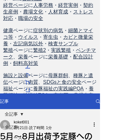
経営ページ
に
人事労務
・
経営実例
・
契約
生産例
・
農場文化
・
人材育成
・
ストレス
対応
・
職場の安全
健康
ページに
症状別の病気
・
細菌とマイ
コ等
・
ウイルス
・
寄生虫
・
カビと微量栄
養
・
左記病気以外
・
検査サンプル
繁殖
ページに
繁殖2
・
実践繁殖
・
ベンチマ
ーク
、
栄養
ページに
栄養基礎
・
配合設計
例
・
飼料高対策
ト
ッ
施設と設備
ページに
母豚群飼
、
種豚と遺
伝
ページに
肉質
、
SDGsと食の安全
ページ
プ
福祉
ページに
養豚福祉の実践編PQA
・
養
に
豚福祉の輸送編TQA
・
安楽死
・
農場査定
戻
記事
る
全記事
koket001
全記事
2月21日
読了時間: 1分
5月～8月出荷予定豚への
ニュース