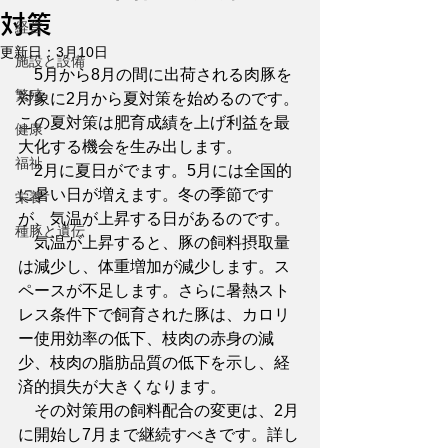
対策
経営
更新日：
3月10日
施設と設備
　5月から8月の間に出荷される肉豚を
繁殖
対象に2月から夏対策を始めるのです。
この夏対策は肥育成績を上げ利益を最
健康
大化する機会を生み出します。
福祉
　2月に夏日がでます。5月には全国的
に暑い日が増えます。冬の季節です
栄養
が、気温が上昇する日があるのです。
種豚と遺伝
　気温が上昇すると、豚の飼料摂取量
は減少し、体重増加が減少します。ス
ペースが不足します。さらに暑熱スト
レス条件下で飼育された豚は、カロリ
ー使用効率の低下、枝肉の赤身の減
少、枝肉の脂肪品質の低下を示し、経
済的損失が大きくなります。
　その対策用の飼料配合の変更は、2月
に開始し7月まで継続すべきです。詳し