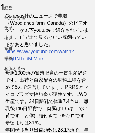
1
経営
Genesus社のニュースで農場
施設と設備
（Woodlands farm, Canada）のビデオ
繁殖
ツアーが以下youtubeで紹介されていま
した。ビデオで見るといい豚飼ってい
健康
るなあと思いました。
福祉
https://www.youtube.com/watch?
栄養
v=gBNTn6M-Mmk
種豚と遺伝
母豚1000頭の繁殖肥育の一貫生産経営
です。出荷と自家配合の飼料工場を含
めて5人で運営しています。PRRSとマ
イコプラズマ性肺炎が陽性です。LWD
生産です。24日離乳で体重7.4キロ、離
乳後146日肥育で、肉豚は135キロで出
荷です。と体は頭付きで109キロです。
歩留まりは81％。
年間母豚当り出荷頭数は28.17頭で、年