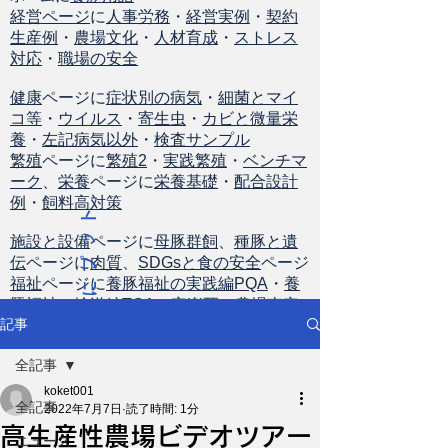
経営ページ
に
人事労務
・
経営実例
・
契約
生産例
・
農場文化
・
人材育成
・
ストレス
対応
・
職場の安全
健康
ページに
症状別の病気
・
細菌とマイ
コ等
・
ウイルス
・
寄生虫
・
カビと微量栄
養
・
左記病気以外
・
検査サンプル
繁殖
ページに
繁殖2
・
実践繁殖
・
ベンチマ
ーク
、
栄養
ページに
栄養基礎
・
配合設計
例
・
飼料高対策
ト
ッ
施設と設備
ページに
母豚群飼
、
種豚と遺
伝
ページに
肉質
、
SDGsと食の安全
ページ
プ
福祉
ページに
養豚福祉の実践編PQA
・
養
に
豚福祉の輸送編TQA
・
安楽死
・
農場査定
戻
記事
る
全記事
koket001
全記事
2022年7月7日
読了時間: 1分
高生産性農場ビデオツアー
ニュース