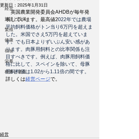
更新日：
2025年1月31日
経営
　英国農業開発委員会AHDBが毎年発
施設と設備
表しています。最高値2
022年では農場
平均飼料価格がトン当り6万円を超えま
繁殖
した。米国でさえ5万円を超えていま
健康
す。でも日本よりずいぶん安い感があ
ります。肉豚用飼料との比率関係も注
福祉
目すべきです。例えば、肉豚用飼料価
栄養
格に比して、スペインを除いて、母豚
用飼料価は1.02から1.11倍の間です。
種豚と遺伝
詳しくは
経営ページ
で。
経営