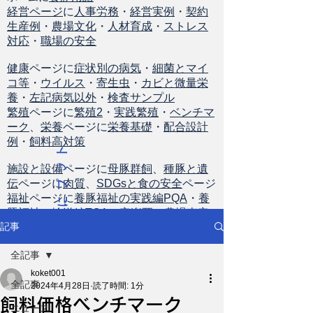
経営ページ
に
人事労務
・
経営実例
・
契約
生産例
・
農場文化
・
人材育成
・
ストレス
対応
・
職場の安全
健康
ページに
症状別の病気
・
細菌とマイ
コ等
・
ウイルス
・
寄生虫
・
カビと微量栄
養
・
左記病気以外
・
検査サンプル
繁殖
ページに
繁殖2
・
実践繁殖
・
ベンチマ
ーク
、
栄養
ページに
栄養基礎
・
配合設計
例
・
飼料高対策
ト
ッ
施設と設備
ページに
母豚群飼
、
種豚と遺
伝
ページに
肉質
、
SDGsと食の安全
ページ
プ
福祉
ページに
養豚福祉の実践編PQA
・
養
に
豚福祉の輸送編TQA
・
安楽死
・
農場査定
戻
記事
る
全記事
koket001
全記事
2024年4月28日
読了時間: 1分
飼料価格ベンチマーク
ニュース