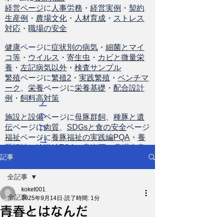
経営ページ
に
人事労務
・
経営実例
・
契約
生産例
・
農場文化
・
人材育成
・
ストレス
対応
・
職場の安全
健康
ページに
症状別の病気
・
細菌とマイ
コ等
・
ウイルス
・
寄生虫
・
カビと微量栄
養
・
左記病気以外
・
検査サンプル
繁殖
ページに
繁殖2
・
実践繁殖
・
ベンチマ
ーク
、
栄養
ページに
栄養基礎
・
配合設計
例
・
飼料高対策
ト
ッ
施設と設備
ページに
母豚群飼
、
種豚と遺
伝
ページに
肉質
、
SDGsと食の安全
ページ
プ
福祉
ページに
養豚福祉の実践編PQA
・
養
に
豚福祉の輸送編TQA
・
安楽死
・
農場査定
戻
記事
る
全記事
koket001
全記事
2025年9月14日
読了時間: 1分
青春とはなんだ
ニュース