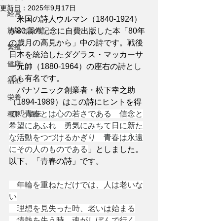
更新日：
2025年9月17日
経営
　米国の詩人ウルマン（1840-1924）
施設と設備
が80歳の記念に自費出版した本「80年
の歳月の高見から」中の詩です。戦後
繁殖
日本を統治したダグラス・マッカーサ
健康
ー元帥（1880-1964）の座右の詩とし
ても有名です。
福祉
　パナソニック創業者・松下幸之助
栄養
（1894-1989）はこの詩にヒントを得
て「
青春とは心の若さである　信念と
種豚と遺伝
希望にあふれ　勇気にみちて日に新た
な活動をつづけるかぎり　青春は永遠
にその人のものである
」としました。
以下、「青春の詩」です。
　年輪を重ねただけでは、人は老いな
い
　理想を見失った時、老いは始まる
　情熱を失う時、魂がしぼんで行く