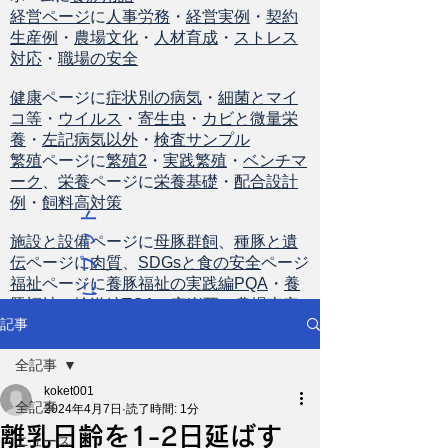
経営ページ
に
人事労務
・
経営実例
・
契約
生産例
・
農場文化
・
人材育成
・
ストレス
対応
・
職場の安全
健康
ページに
症状別の病気
・
細菌とマイ
コ等
・
ウイルス
・
寄生虫
・
カビと微量栄
養
・
左記病気以外
・
検査サンプル
繁殖
ページに
繁殖2
・
実践繁殖
・
ベンチマ
ーク
、
栄養
ページに
栄養基礎
・
配合設計
例
・
飼料高対策
ト
ッ
施設と設備
ページに
母豚群飼
、
種豚と遺
伝
ページに
肉質
、
SDGsと食の安全
ページ
プ
福祉
ページに
養豚福祉の実践編PQA
・
養
に
豚福祉の輸送編TQA
・
安楽死
・
農場査定
戻
記事
る
全記事
koket001
全記事
2024年4月7日
読了時間: 1分
離乳日齢を1-2日延ばす
ニュース