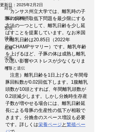
更新日：
2025年2月2日
経営
　カンサス州立大学では、離乳時の子
施設と設備
豚の飼料摂取低下問題を最少限にする
方法の一つとして、離乳日齢を少し延
繁殖
ばすことを提案しています。なお米国
健康
の離乳日齢は20.85日（2022年 
PigCHAMPサマリー）です。離乳年齢
福祉
を上げるほど、子豚の体は成熟し離乳
栄養
の悪い影響やストレスが少なくなりま
す。
種豚と遺伝
　注意）離乳日齢を1日上げると年間母
豚回転数が0.02回低下します。1腹離乳
頭数が10頭とすれば、年間離乳頭数が
0.2頭減少します。しかし分娩時生存産
子数が増やせる場合には、離乳日齢延
長による母豚の生産性の低下が相殺で
きます。分娩舎のスペース増設も必要
です。詳しくは
栄養ページ
と
繁殖ペー
ジ
で。