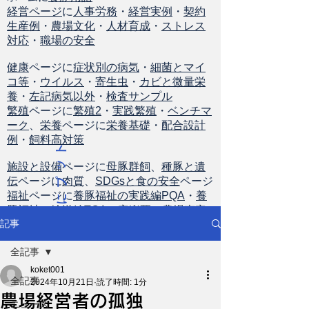
経営ページ
に
人事労務
・
経営実例
・
契約
生産例
・
農場文化
・
人材育成
・
ストレス
対応
・
職場の安全
健康
ページに
症状別の病気
・
細菌とマイ
コ等
・
ウイルス
・
寄生虫
・
カビと微量栄
養
・
左記病気以外
・
検査サンプル
繁殖
ページに
繁殖2
・
実践繁殖
・
ベンチマ
ーク
、
栄養
ページに
栄養基礎
・
配合設計
例
・
飼料高対策
ト
ッ
施設と設備
ページに
母豚群飼
、
種豚と遺
伝
ページに
肉質
、
SDGsと食の安全
ページ
プ
福祉
ページに
養豚福祉の実践編PQA
・
養
に
豚福祉の輸送編TQA
・
安楽死
・
農場査定
戻
記事
る
全記事
koket001
全記事
2024年10月21日
読了時間: 1分
農場経営者の孤独
ニュース