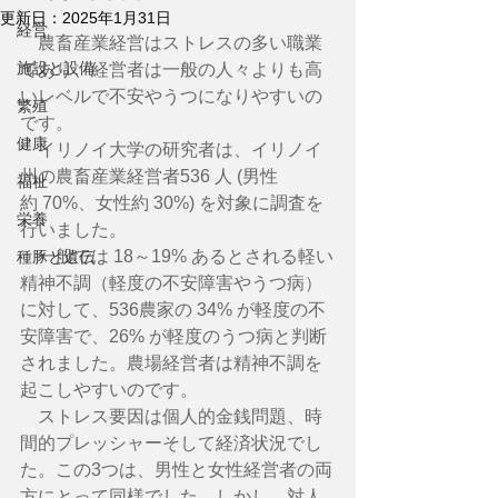
更新日：
2025年1月31日
経営
　農畜産業経営はストレスの多い職業
施設と設備
であり、経営者は一般の人々よりも高
いレベルで不安やうつになりやすいの
繁殖
です。
健康
　イリノイ大学の研究者は、イリノイ
州の農畜産業経営者536 人 (男性
福祉
約 70%、女性約 30%) を対象に調査を
栄養
行いました。
　一般では 18～19% あるとされる軽い
種豚と遺伝
精神不調（軽度の不安障害やうつ病）
に対して、536農家の 34% が軽度の不
安障害で、26% が軽度のうつ病と判断
されました。農場経営者は精神不調を
起こしやすいのです。
　ストレス要因は個人的金銭問題、時
間的プレッシャーそして経済状況でし
た。この3つは、男性と女性経営者の両
方にとって同様でした。しかし、対人