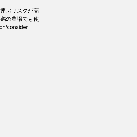
を運ぶリスクが高
や鶏の農場でも使
n/consider-