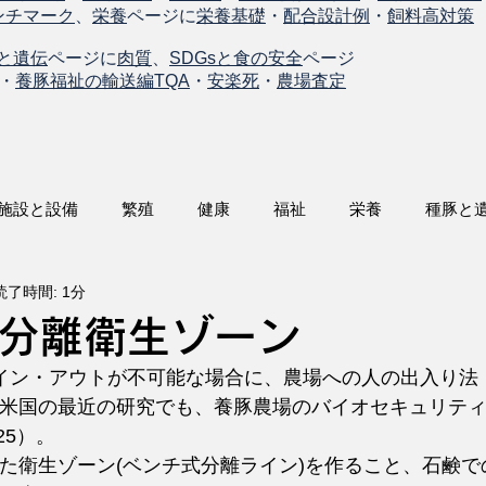
ンチマーク
、
栄養
ページに
栄養基礎
・
配合設計例
・
飼料高対策
と遺伝
ページに
肉質
、
SDGsと食の安全
ページ
・
養豚福祉の輸送編TQA
・
安楽死
・
農場査定
施設と設備
繁殖
健康
福祉
栄養
種豚と
読了時間: 1分
分離衛生ゾーン
米国の最近の研究でも、養豚農場のバイオセキュリテ
25）。
た衛生ゾーン(ベンチ式分離ライン)を作ること、石鹸で