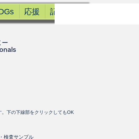
DGs
応援
記事一覧
ミー
ionals
す。下の下線部をクリックしてもOK
・
検査サンプル