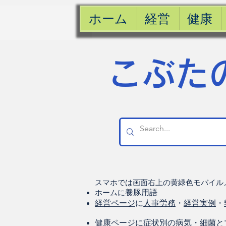
ホーム
経営
健康
​こぶた
スマホでは画面右上の黄緑色モバイル
ホームに
養豚用語
経営ページ
に
人事労務
・
経営実例
・
健康
ページに
症状別の病気
・
細菌と