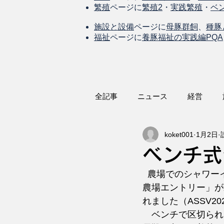
繁殖
ページに
繁殖2
・
実践繁殖
・
ベ
施設と設備
ページに
母豚群飼
、
種豚
福祉
ページに
養豚福祉の実践編PQA
全記事
ニュース
経営
koket001
1月2日
ベンチ式
  農場でのシャワーイン・アウトが不可能な場合に、農場への人の出入り法「デンマーク式
農場エントリー」が
れました（ASSV20
　ベンチで区切られ