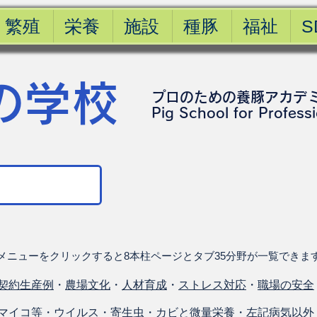
繁殖
栄養
施設
種豚
福祉
S
の学校
プロのための養豚アカデ
​Pig School for Profess
メニューをクリックすると8本柱ページとタブ35分野が一覧できま
契約生産例
・
農場文化
・
人材育成
・
ストレス対応
・
職場の安全
マイコ等
・
ウイルス
・
寄生虫
・
カビと微量栄養
・
左記病気以外