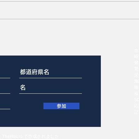
夏の成績低下4つを防ぐ夜間
の活用
ホ
経
健
繁
栄
施
種
福
S
応
参加
記
23 TheHours で作成されました。