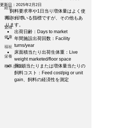
更新日：
2025年2月2日
経営
　飼料要求率や1日当り増体量はよく使
施設と設備
用されている指標ですが、その他もあ
ります。
繁殖
出荷日齢：Days to market
健康
年間施設出荷回数：Facility 
turns/year
福祉
床面積当たり出荷生体重：Live 
栄養
weight marketed/floor space
豚1頭当たりまたは増体量当たりの
種豚と遺伝
飼料コスト：Feed cost/pig or unit 
gain、飼料の経済性を測定