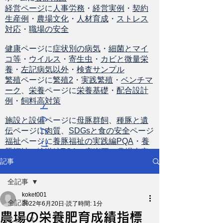
経営ページ
に
人事労務
・
経営実例
・
契約
生産例
・
農場文化
・
人材育成
・
ストレス
対応
・
職場の安全
健康
ページに
症状別の病気
・
細菌とマイ
コ等
・
ウイルス
・
寄生虫
・
カビと微量栄
養
・
左記病気以外
・
検査サンプル
繁殖
ページに
繁殖2
・
実践繁殖
・
ベンチマ
ーク
、
栄養
ページに
栄養基礎
・
配合設計
例
・
飼料高対策
ト
ッ
施設と設備
ページに
母豚群飼
、
種豚と遺
伝
ページに
肉質
、
SDGsと食の安全
ページ
プ
福祉
ページに
養豚福祉の実践編PQA
・
養
に
豚福祉の輸送編TQA
・
安楽死
・
農場査定
戻
記事
る
全記事
koket001
全記事
2022年6月20日
読了時間: 1分
農場の栄養肥育成績指標
ニュース