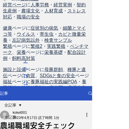
経営ページ
に
人事労務
・
経営実例
・
契約
生産例
・
農場文化
・
人材育成
・
ストレス
対応
・
職場の安全
健康
ページに
症状別の病気
・
細菌とマイ
コ等
・
ウイルス
・
寄生虫
・
カビと微量栄
養
・
左記病気以外
・
検査サンプル
繁殖
ページに
繁殖2
・
実践繁殖
・
ベンチマ
ーク
、
栄養
ページに
栄養基礎
・
配合設計
例
・
飼料高対策
ト
ッ
施設と設備
ページに
母豚群飼
、
種豚と遺
伝
ページに
肉質
、
SDGsと食の安全
ページ
プ
福祉
ページに
養豚福祉の実践編PQA
・
養
に
豚福祉の輸送編TQA
・
安楽死
・
農場査定
戻
記事
る
全記事
koket001
全記事
2023年4月17日
読了時間: 1分
農場職場安全チェック
ニュース