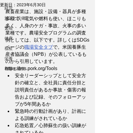
更新日：
2023年6月30日
経営
農畜産業は、施設・設備・器具が多種
施設と設備
多様で、電気や燃料も使い、ほこりも
多く、人身のケガ・事故、火事の多い
繁殖
業種です。農場安全プログラムの調査
健康
例としては、以下です。詳しくはSDGs
ページの
職場安全タブ
で。米国養豚生
福祉
産者協議会（NPB）が公表しているも
栄養
のから引用しています。
https://lms.pork.org/Tools
種豚と遺伝
安全リーダーシップとして安全方
針の確立と、全社員に責任分担と
説明責任があるか事故・傷害の報
告および記録、そのフォローアッ
プが5年間あるか
緊急時の行動計画があり、計画に
よる訓練がされているか
応急処置／心肺蘇生の扱い訓練が
されているか