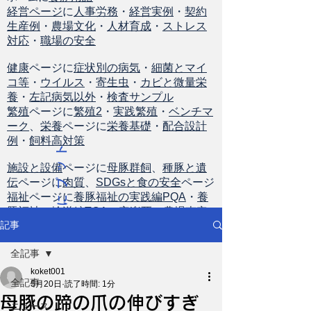
経営ページ
に
人事労務
・
経営実例
・
契約
生産例
・
農場文化
・
人材育成
・
ストレス
対応
・
職場の安全
健康
ページに
症状別の病気
・
細菌とマイ
コ等
・
ウイルス
・
寄生虫
・
カビと微量栄
養
・
左記病気以外
・
検査サンプル
繁殖
ページに
繁殖2
・
実践繁殖
・
ベンチマ
ーク
、
栄養
ページに
栄養基礎
・
配合設計
例
・
飼料高対策
ト
ッ
施設と設備
ページに
母豚群飼
、
種豚と遺
伝
ページに
肉質
、
SDGsと食の安全
ページ
プ
福祉
ページに
養豚福祉の実践編PQA
・
養
に
豚福祉の輸送編TQA
・
安楽死
・
農場査定
戻
記事
る
全記事
koket001
全記事
5月20日
読了時間: 1分
母豚の蹄の爪の伸びすぎ
ニュース