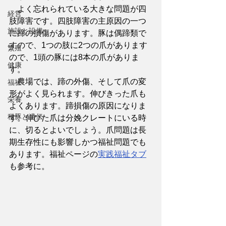
　よく忘れられている大きな問題が四
経営
肢障害です。四肢障害の主原因の一つ
施設と設備
に蹄の損傷があります。豚は偶蹄類で
すので、1つの肢に2つの爪があります
繁殖
ので、1頭の豚には8本の爪がありま
健康
す。
　農場では、蹄の外傷、そして爪の変
福祉
形がよく見られます。伸びきった爪も
栄養
よくあります。蹄損傷の原因になりま
種豚と遺伝
す。伸びた爪は分娩クレートにいる時
に、切るとよいでしょう。爪問題は長
期生存性にも影響しかつ福祉問題でも
あります。福祉ページの
実践福祉タブ
も参考に。