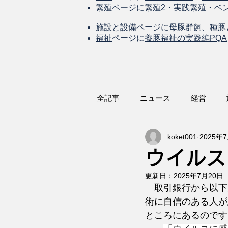
繁殖
ページに
繁殖2
・
実践繁殖
・
ベ
施設と設備
ページに
母豚群飼
、
種豚
福祉
ページに
養豚福祉の実践編PQA
全記事
ニュース
経営
koket001
2025年
ウイルス
更新日：
2025年7月20日
　取引銀行から以下
術に自信のある人が
ところにあるのです