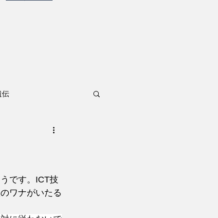
遺伝
です。ICT技
欺のワナがいたる