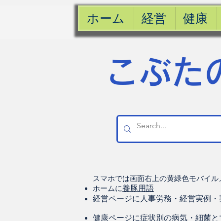
ホーム
経営
健康
​こぶた
スマホでは画面右上の黄緑色モバイル
ホームに
養豚用語
経営ページ
に
人事労務
・
経営実例
・
健康
ページに
症状別の病気
・
細菌と