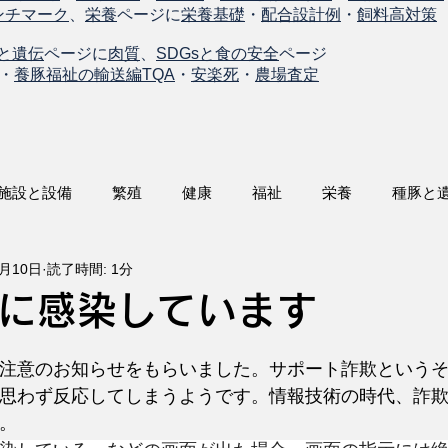
ンチマーク
、
栄養
ページに
栄養基礎
・
配合設計例
・
飼料高対策
と遺伝
ページに
肉質
、
SDGsと食の安全
ページ
・
養豚福祉の輸送編TQA
・
安楽死
・
農場査定
施設と設備
繁殖
健康
福祉
栄養
種豚と
7月10日
読了時間: 1分
に感染しています
注意のお知らせをもらいました。サポート詐欺というそう
思わず反応してしまうようです。情報技術の時代、詐
。