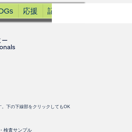
DGs
応援
記事一覧
ミー
ionals
す。下の下線部をクリックしてもOK
・
検査サンプル