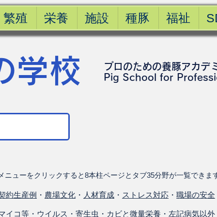
繁殖
栄養
施設
種豚
福祉
S
の学校
プロのための養豚アカデ
​Pig School for Profess
メニューをクリックすると8本柱ページとタブ35分野が一覧できま
契約生産例
・
農場文化
・
人材育成
・
ストレス対応
・
職場の安全
マイコ等
・
ウイルス
・
寄生虫
・
カビと微量栄養
・
左記病気以外