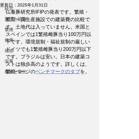
更新日：
2025年1月31日
経営
仏養豚研究所IFIPの発表です。繁殖・
施設と設備
肥育一貫生産施設での建築費の比較で
す。土地代は入っていません。米国と
繁殖
スペインでは1繁殖雌豚当り100万円以
健康
下です。環境規制・福祉規制の厳しい
ドイツでも1繁殖雌豚当り200万円以下
福祉
です。ブラジルは安い。日本の建築コ
栄養
ストは独歩高のようです。詳しくは、
繁殖ページの
ベンチマークのタブ
を。
種豚と遺伝