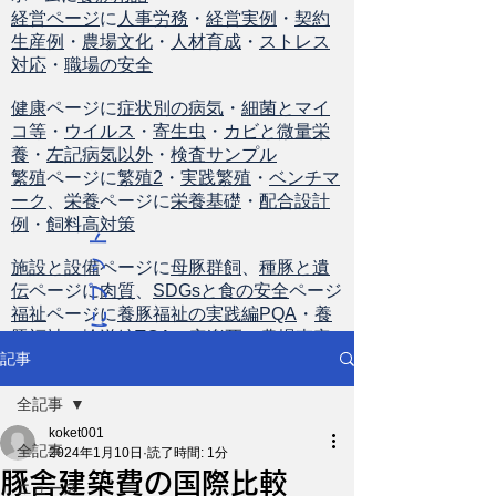
経営ページ
に
人事労務
・
経営実例
・
契約
生産例
・
農場文化
・
人材育成
・
ストレス
対応
・
職場の安全
健康
ページに
症状別の病気
・
細菌とマイ
コ等
・
ウイルス
・
寄生虫
・
カビと微量栄
養
・
左記病気以外
・
検査サンプル
繁殖
ページに
繁殖2
・
実践繁殖
・
ベンチマ
ーク
、
栄養
ページに
栄養基礎
・
配合設計
例
・
飼料高対策
ト
ッ
施設と設備
ページに
母豚群飼
、
種豚と遺
伝
ページに
肉質
、
SDGsと食の安全
ページ
プ
福祉
ページに
養豚福祉の実践編PQA
・
養
に
豚福祉の輸送編TQA
・
安楽死
・
農場査定
戻
記事
る
全記事
koket001
全記事
2024年1月10日
読了時間: 1分
豚舎建築費の国際比較
ニュース