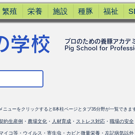
繁殖
栄養
施設
種豚
福祉
S
の学校
プロのための養豚アカデ
​Pig School for Profess
メニューをクリックすると8本柱ページとタブ35分野が一覧できま
契約生産例
・
農場文化
・
人材育成
・
ストレス対応
・
職場の安全
マイコ等
・
ウイルス
・
寄生虫
・
カビと微量栄養
・
左記病気以外