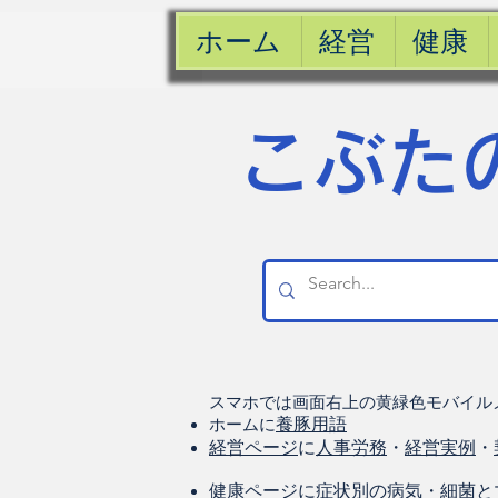
ホーム
経営
健康
​こぶた
スマホでは画面右上の黄緑色モバイル
ホームに
養豚用語
経営ページ
に
人事労務
・
経営実例
・
健康
ページに
症状別の病気
・
細菌と