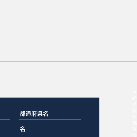
尾かじりスコア0から3
ホ
経
健
繁
栄
施
種
福