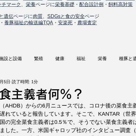
ンチマーク
、
栄養
ページに
栄養基礎
・
配合設計例
・
飼料高対策
と遺伝
ページに
肉質
、
SDGsと食の安全
ページ
・
養豚福祉の輸送編TQA
・
安楽死
・
農場査定
施設と設備
繁殖
健康
福祉
栄養
種豚と
6月5日
読了時間: 1分
食主義者何％？
（AHDB）からの6月ニュースでは、コロナ後の菜食主
遅れていると報告しています。そこで、KANTAR（世
国の完全菜食主義者は0.5％で、そうでない菜食主義者は
ました。一方、米国ギャロップ社のインタビュー調査（1