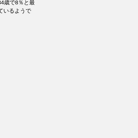
4歳で8％と最
ているようで