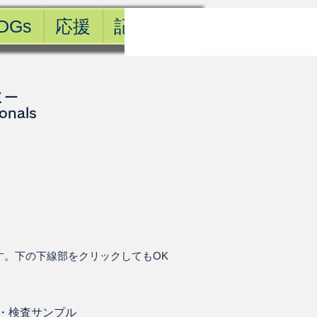
DGs
応援
記事一覧
ミー
ionals
す。下の下線部をクリックしてもOK
・
検査サンプル