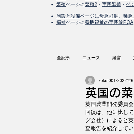
繁殖
ページに
繁殖2
・
実践繁殖
・
ベ
施設と設備
ページに
母豚群飼
、
種豚
福祉
ページに
養豚福祉の実践編PQA
全記事
ニュース
経営
koket001
2022年
英国の菜
英国農業開発委員会
回復は、他に比して
グ会社）によると英
査報告を紹介してい