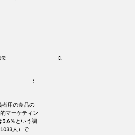
遺伝
義者用の食品の
界的マーケティン
5.6％という調
033人）で