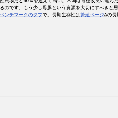
性農場だと60％を超えて高い。米国は育種改良の進ん
るのです。もう少し母豚という資源を大切にすべきと
ベンチマークのタブ
で。長期生存性は
繁殖ページ
A
の長