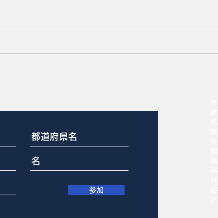
？
多産系母豚の51%が分娩時
に介助必要
ホ
経
健
繁
栄
施
種
福
S
応
参加
記