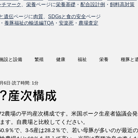
ンチマーク
、
栄養
ページに
栄養基礎
・
配合設計例
・
飼料高対策
と遺伝
ページに
肉質
、
SDGsと食の安全
ページ
・
養豚福祉の輸送編TQA
・
安楽死
・
農場査定
施設と設備
繁殖
健康
福祉
栄養
種豚と
9月6日
読了時間: 1分
?産次構成
国472農場の平均産次構成です。米国ポーク生産者協議会
ます。自農場と比較してください。
60.9％で、3-5産は28.2％で、若い母豚が多いのが最