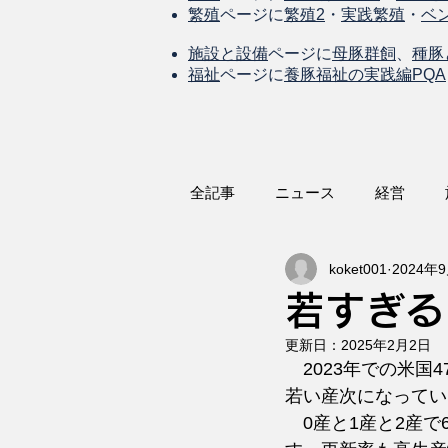
繁殖
ページに
繁殖2
・
実践繁殖
・
ベ
施設と設備
ページに
母豚群飼
、
種豚
福祉
ページに
養豚福祉の実践編PQA
全記事
ニュース
経営
koket001
2024年
若すぎる
更新日：
2025年2月2日
　2023年での米
若い産次になってい
　0産と1産と2産で