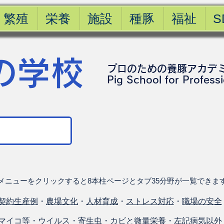
繁殖
栄養
施設
種豚
福祉
S
の学校
プロのための養豚アカデ
​Pig School for Profess
メニューをクリックすると8本柱ページとタブ35分野が一覧できま
契約生産例
・
農場文化
・
人材育成
・
ストレス対応
・
職場の安全
マイコ等
・
ウイルス
・
寄生虫
・
カビと微量栄養
・
左記病気以外