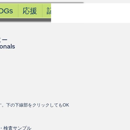
DGs
応援
記事一覧
ミー
ionals
す。下の下線部をクリックしてもOK
・
検査サンプル