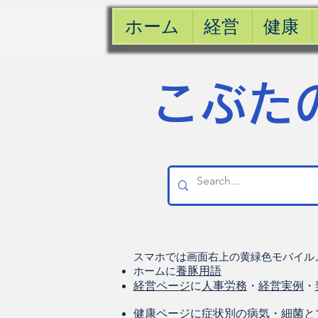
ホーム
経営
健康
​こぶた
スマホでは画面右上の黄緑色モバイル
ホームに
養豚用語
経営ページ
に
人事労務
・
経営実例
・
健康
ページに
症状別の病気
・
細菌と