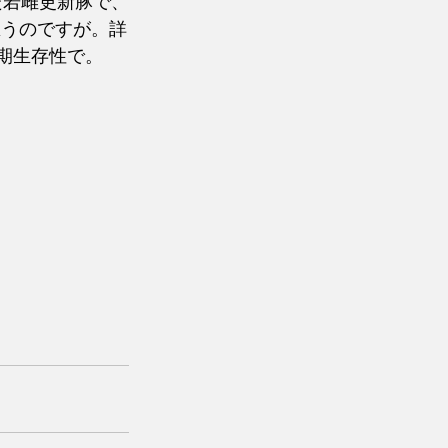
だ若雌更新豚で、
思うのですが。詳
期生存性で。