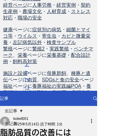
経営ページ
に
人事労務
・
経営実例
・
契約
生産例
・
農場文化
・
人材育成
・
ストレス
対応
・
職場の安全
健康
ページに
症状別の病気
・
細菌とマイ
コ等
・
ウイルス
・
寄生虫
・
カビと微量栄
養
・
左記病気以外
・
検査サンプル
繁殖
ページに
繁殖2
・
実践繁殖
・
ベンチマ
ーク
、
栄養
ページに
栄養基礎
・
配合設計
例
・
飼料高対策
ト
ッ
施設と設備
ページに
母豚群飼
、
種豚と遺
伝
ページに
肉質
、
SDGsと食の安全
ページ
プ
福祉
ページに
養豚福祉の実践編PQA
・
養
に
豚福祉の輸送編TQA
・
安楽死
・
農場査定
戻
記事
る
全記事
koket001
全記事
2025年5月14日
読了時間: 1分
脂肪品質の改善には
ニュース