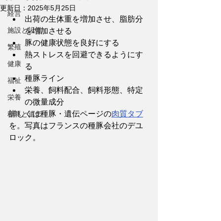
更新日：
2025年5月25日
経営
出荷の生体重を増加させ、脂肪分
施設と設備
を増加させる
豚の健康状態を良好にする
繁殖
熱ストレスを回避できるようにす
健康
る
種豚ライン
福祉
栄養、飼料配合、飼料形態、特定
栄養
の微量成分
詳しくは種豚・遺伝ページの
肉質タブ
種豚と遺伝
を。写真はフランスの種豚会社のデユ
ロック。