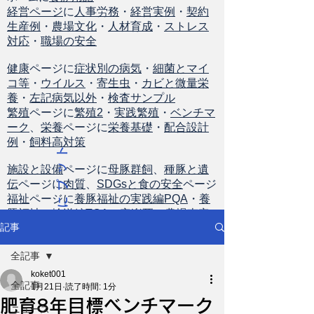
経営ページ
に
人事労務
・
経営実例
・
契約
生産例
・
農場文化
・
人材育成
・
ストレス
対応
・
職場の安全
健康
ページに
症状別の病気
・
細菌とマイ
コ等
・
ウイルス
・
寄生虫
・
カビと微量栄
養
・
左記病気以外
・
検査サンプル
繁殖
ページに
繁殖2
・
実践繁殖
・
ベンチマ
ーク
、
栄養
ページに
栄養基礎
・
配合設計
例
・
飼料高対策
ト
ッ
施設と設備
ページに
母豚群飼
、
種豚と遺
伝
ページに
肉質
、
SDGsと食の安全
ページ
プ
福祉
ページに
養豚福祉の実践編PQA
・
養
に
豚福祉の輸送編TQA
・
安楽死
・
農場査定
戻
記事
る
全記事
koket001
全記事
1月21日
読了時間: 1分
肥育8年目標ベンチマーク
ニュース