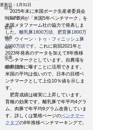
更新日：
1月31日
経営
　2025年末に米国ポーク生産者委員会
施設と設備
（NPB）が「米国5年ベンチマーク」を
米国メタファーム社の協力で発表しま
繁殖
した。
離乳豚1800万頭、肥育豚1800万
健康
頭、ウイーン・トゥ・フィニッシュ豚
1000万頭です。
これに前回2021年と
福祉
2023年発表のデータを加えて8年推移
栄養
ベンチマークとしています。自農場を
世界競争に曝すことに活用できます。
種豚と遺伝
米国の平均は低いので、日本の目標ベ
ンチマークとして上位10％値を示しま
す。
　肥育成績は確実に上昇しています。
育種の効果です。離乳豚で年平均4グラ
ム、肉豚で年平均9グラム改善していま
す。詳しくは繁殖ページの
ベンチマー
クタブ
の8年推移ベンチマーキングで。