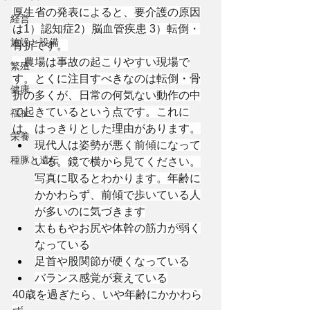
厚生省の発表によると、要介護の原因
経営
は1）認知症2）脳血管疾患 3）転倒・
施設と設備
骨折です。
　農場は事故の起こりやすい現場で
繁殖
す。とくに注目すべきなのは転倒・骨
健康
折の多くが、日常の何気ない動作の中
で起きているという点です。これに
福祉
は、はっきりとした理由があります。
栄養
現代人は姿勢が悪く前傾になって
種豚と遺伝
いる。鏡で横から見てください。
写真に取るとわかります。年齢に
かかわらず、前傾で歩いている人
が多いのに気づきます
太ももやお尻や体幹の筋力が弱く
なっている
足首や股関節が硬くなっている
バランス感覚が衰えている
40歳を過ぎたら、いや年齢にかかわら