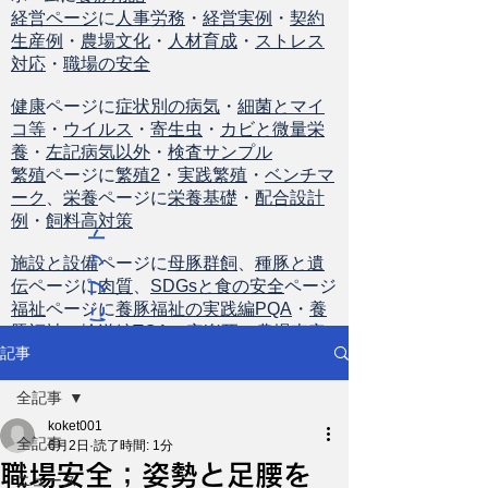
経営ページ
に
人事労務
・
経営実例
・
契約
生産例
・
農場文化
・
人材育成
・
ストレス
対応
・
職場の安全
健康
ページに
症状別の病気
・
細菌とマイ
コ等
・
ウイルス
・
寄生虫
・
カビと微量栄
養
・
左記病気以外
・
検査サンプル
繁殖
ページに
繁殖2
・
実践繁殖
・
ベンチマ
ーク
、
栄養
ページに
栄養基礎
・
配合設計
例
・
飼料高対策
ト
ッ
施設と設備
ページに
母豚群飼
、
種豚と遺
伝
ページに
肉質
、
SDGsと食の安全
ページ
プ
福祉
ページに
養豚福祉の実践編PQA
・
養
に
豚福祉の輸送編TQA
・
安楽死
・
農場査定
戻
記事
る
全記事
koket001
全記事
6月2日
読了時間: 1分
職場安全；姿勢と足腰を
ニュース