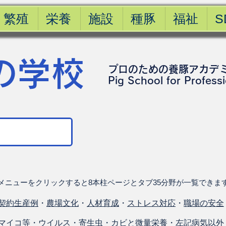
繁殖
栄養
施設
種豚
福祉
S
の学校
プロのための養豚アカデ
​Pig School for Profess
メニューをクリックすると8本柱ページとタブ35分野が一覧できま
契約生産例
・
農場文化
・
人材育成
・
ストレス対応
・
職場の安全
マイコ等
・
ウイルス
・
寄生虫
・
カビと微量栄養
・
左記病気以外