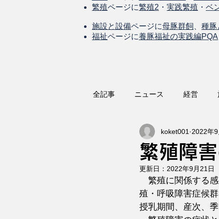
繁殖
ページに
繁殖2
・
実践繁殖
・
ベ
施設と設備
ページに
母豚群飼
、
種豚
福祉
ページに
養豚福祉の実践編PQA
全記事
ニュース
経営
koket001
2022年
繁殖障害
更新日：
2022年9月21日
　繁殖に関係する感
殖・呼吸障害症候群
授乳期間、産次、季