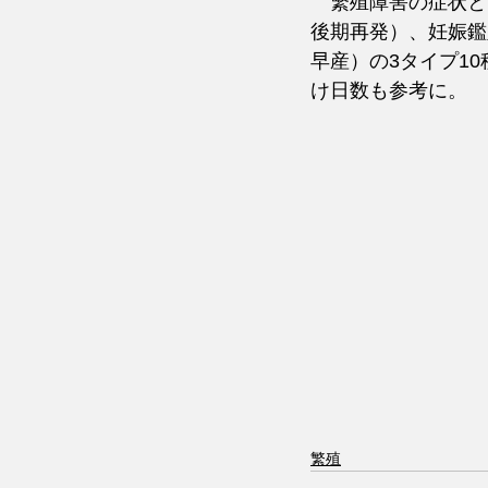
　繁殖障害の症状と
後期再発）、妊娠鑑
早産）の3タイプ1
け日数も参考に。
繁殖