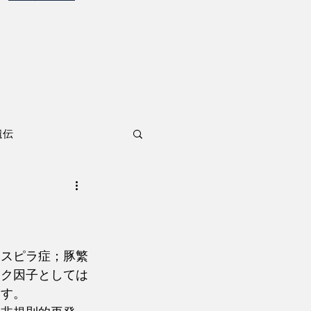
遺伝
トスピラ症；豚繁
スク因子としては
ます。