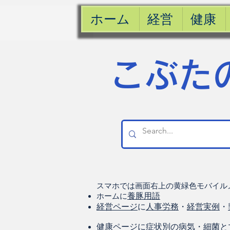
ホーム
経営
健康
​こぶた
スマホでは画面右上の黄緑色モバイル
ホームに
養豚用語
経営ページ
に
人事労務
・
経営実例
・
健康
ページに
症状別の病気
・
細菌と