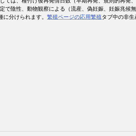
しては、種付け後再発情日数（早期再発、規則的再発
定で陰性、動物観察による（流産、偽妊娠、妊娠兆候
0種に分けられます。
繁殖ページの応用繁殖
タブ中の非生