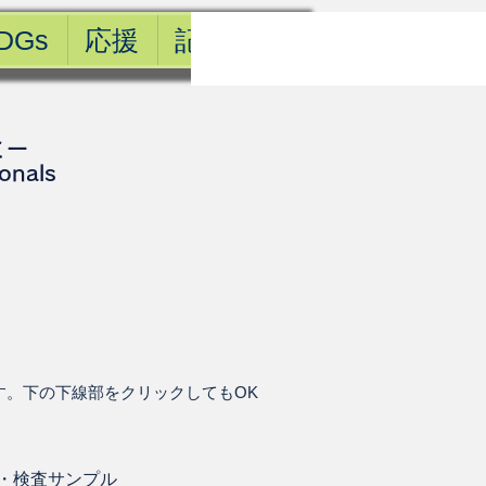
DGs
応援
記事一覧
ミー
ionals
す。下の下線部をクリックしてもOK
・
検査サンプル