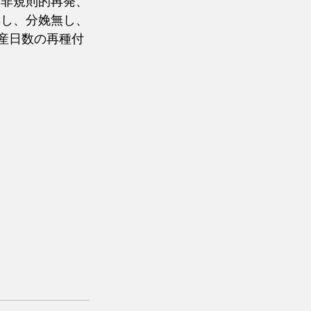
、非規則的再発、
無し、分娩無し、
産日数の再種付