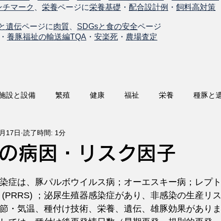
ンチマーク
、
栄養
ページに
栄養基礎
・
配合設計例
・
飼料高対策
と遺伝
ページに
肉質
、
SDGsと食の安全
ページ
・
養豚福祉の輸送編TQA
・
安楽死
・
農場査定
施設と設備
繁殖
健康
福祉
栄養
種豚と
9月17日
読了時間: 1分
の病因・リスク因子
染症は、豚パルボウイルス病；オーエスキー病；レプ
 (PRRS) ；泌尿生殖器感染症があり、非感染の生産リ
節・気温、種付け技術、栄養、遺伝、雄豚効果があり