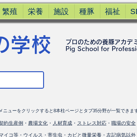
繁殖
栄養
施設
種豚
福祉
S
の学校
プロのための養豚アカデ
​Pig School for Profess
メニューをクリックすると8本柱ページとタブ35分野が一覧できま
契約生産例
・
農場文化
・
人材育成
・
ストレス対応
・
職場の安全
マイコ等
・
ウイルス
・
寄生虫
・
カビと微量栄養
・
左記病気以外