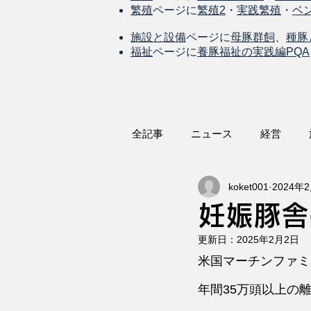
繁殖
ページに
繁殖2
・
実践繁殖
・
ベ
施設と設備
ページに
母豚群飼
、
種豚
福祉
ページに
養豚福祉の実践編PQA
全記事
ニュース
経営
koket001
2024年
妊娠豚舎
更新日：
2025年2月2日
米国マーチンファミ
年間35万頭以上の