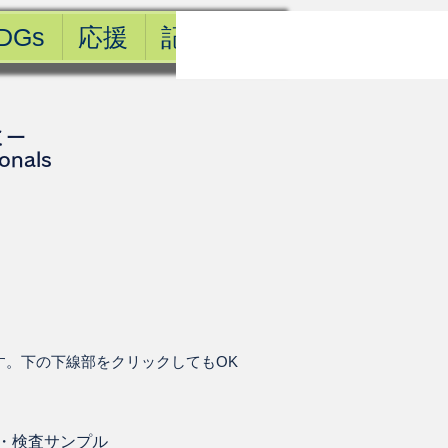
DGs
応援
記事一覧
ミー
ionals
す。下の下線部をクリックしてもOK
・
検査サンプル