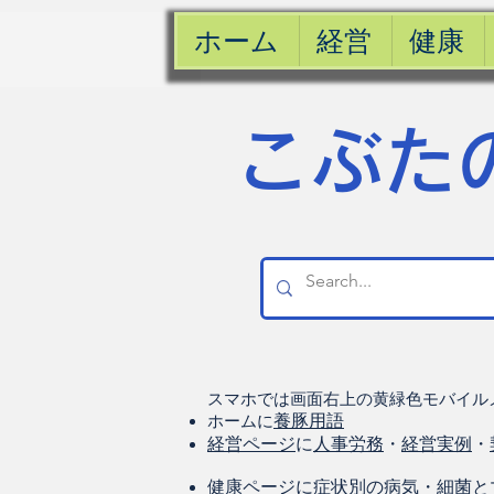
ホーム
経営
健康
​こぶた
スマホでは画面右上の黄緑色モバイル
ホームに
養豚用語
経営ページ
に
人事労務
・
経営実例
・
健康
ページに
症状別の病気
・
細菌と