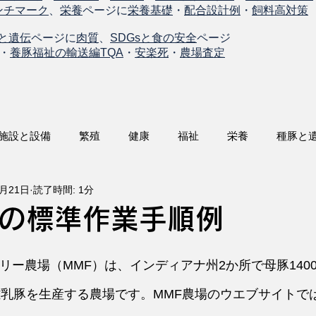
ンチマーク
、
栄養
ページに
栄養基礎
・
配合設計例
・
飼料高対策
と遺伝
ページに
肉質
、
SDGsと食の安全
ページ
・
養豚福祉の輸送編TQA
・
安楽死
・
農場査定
施設と設備
繁殖
健康
福祉
栄養
種豚と
2月21日
読了時間: 1分
の標準作業手順例
リー農場（MMF）は、インディアナ州2か所で母豚140
離乳豚を生産する農場です。MMF農場のウエブサイトで