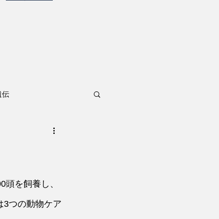
遺伝
00頭を飼養し、
は3つの動物ケア