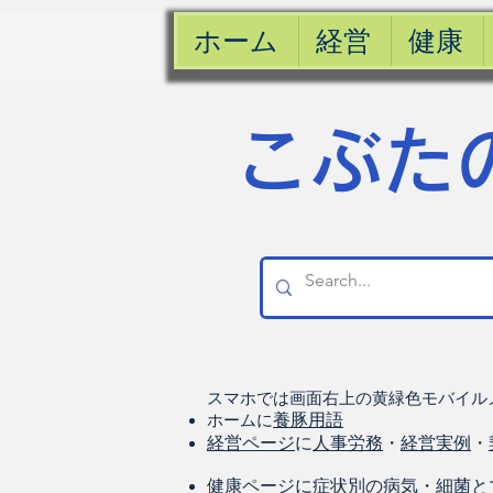
ホーム
経営
健康
​こぶた
スマホでは画面右上の黄緑色モバイル
ホームに
養豚用語
経営ページ
に
人事労務
・
経営実例
・
健康
ページに
症状別の病気
・
細菌と