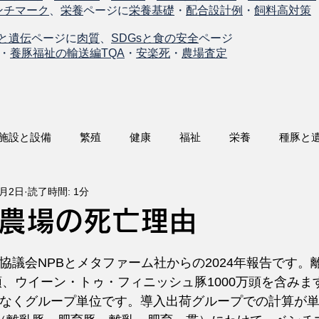
ンチマーク
、
栄養
ページに
栄養基礎
・
配合設計例
・
飼料高対策
と遺伝
ページに
肉質
、
SDGsと食の安全
ページ
・
養豚福祉の輸送編TQA
・
安楽死
・
農場査定
施設と設備
繁殖
健康
福祉
栄養
種豚と
9月2日
読了時間: 1分
農場の死亡理由
議会NPBとメタファーム社からの2024年報告です。離
万頭、ウイーン・トゥ・フィニッシュ豚1000万頭を含み
なくグループ単位です。導入出荷グループでの計算が