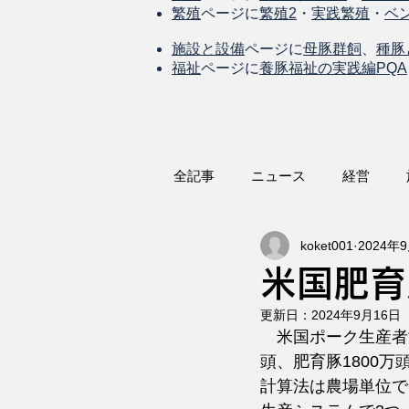
繁殖
ページに
繁殖2
・
実践繁殖
・
ベ
施設と設備
ページに
母豚群飼
、
種豚
福祉
ページに
養豚福祉の実践編PQA
全記事
ニュース
経営
koket001
2024年
米国肥育
更新日：
2024年9月16日
　米国ポーク生産者協
頭、肥育豚1800
計算法は農場単位で