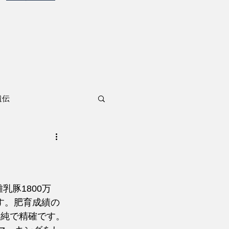
遺伝
乳豚1800万
ます。肥育成績の
単純で精確です。