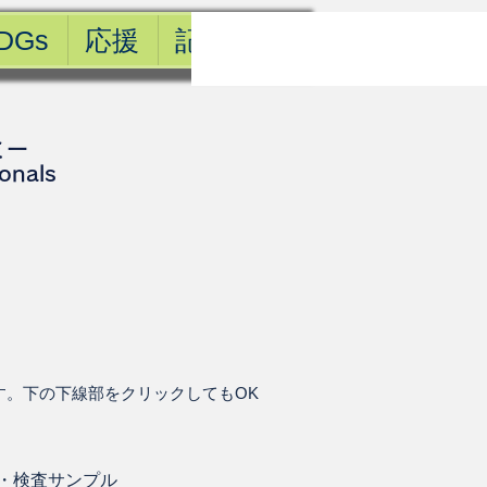
DGs
応援
記事一覧
ミー
ionals
す。下の下線部をクリックしてもOK
・
検査サンプル