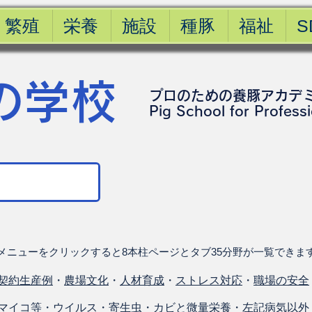
繁殖
栄養
施設
種豚
福祉
S
の学校
プロのための養豚アカデ
​Pig School for Profess
メニューをクリックすると8本柱ページとタブ35分野が一覧できま
契約生産例
・
農場文化
・
人材育成
・
ストレス対応
・
職場の安全
マイコ等
・
ウイルス
・
寄生虫
・
カビと微量栄養
・
左記病気以外