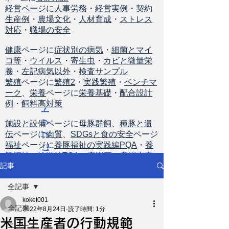
経営ページ
に
人事労務
・
経営実例
・
契約
生産例
・
農場文化
・
人材育成
・
ストレス
対応
・
職場の安全
健康
ページに
症状別の病気
・
細菌とマイ
コ等
・
ウイルス
・
寄生虫
・
カビと微量栄
養
・
左記病気以外
・
検査サンプル
繁殖
ページに
繁殖2
・
実践繁殖
・
ベンチマ
ーク
、
栄養
ページに
栄養基礎
・
配合設計
例
・
飼料高対策
ト
ッ
施設と設備
ページに
母豚群飼
、
種豚と遺
伝
ページに
肉質
、
SDGsと食の安全
ページ
プ
福祉
ページに
養豚福祉の実践編PQA
・
養
に
豚福祉の輸送編TQA
・
安楽死
・
農場査定
戻
記事
る
全記事
koket001
全記事
2022年8月24日
読了時間: 1分
米国生産者の行動規範
ニュース