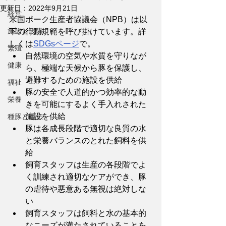
更新日：
2022年9月21日
経営
米国ポーク生産者協議会（NPB）は以
施設と設備
下の行動規範を呼び掛けています。詳
しくは
SDGsページ
で。
繁殖
自然環境の空気や水質を守りなが
健康
ら、極端な天候から豚を保護し、
避難するための施設を供給
福祉
豚の安全で人道的かつ効率的な動
栄養
きを可能にするよく手入れされた
施設を供給
種豚と遺伝
豚は各成長段階で適切な良質の水
と栄養バランスのとれた飼料を供
給
飼育スタッフは生産の各段階でよ
く訓練され適切なケアができ、豚
の虐待や悪意ある無視は絶対しな
い
飼育スタッフは飼料と水の基本的
なニーズが満たされていることを