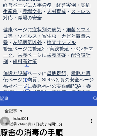
経営ページ
に
人事労務
・
経営実例
・
契約
生産例
・
農場文化
・
人材育成
・
ストレス
対応
・
職場の安全
健康
ページに
症状別の病気
・
細菌とマイ
コ等
・
ウイルス
・
寄生虫
・
カビと微量栄
養
・
左記病気以外
・
検査サンプル
繁殖
ページに
繁殖2
・
実践繁殖
・
ベンチマ
ーク
、
栄養
ページに
栄養基礎
・
配合設計
例
・
飼料高対策
ト
ッ
施設と設備
ページに
母豚群飼
、
種豚と遺
伝
ページに
肉質
、
SDGsと食の安全
ページ
プ
福祉
ページに
養豚福祉の実践編PQA
・
養
に
豚福祉の輸送編TQA
・
安楽死
・
農場査定
戻
記事
る
全記事
koket001
全記事
2024年5月27日
読了時間: 1分
豚舎の消毒の手順
ニュース