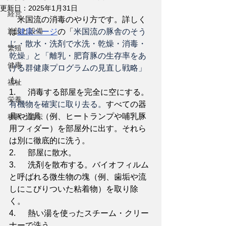
更新日：
2025年1月31日
経営
　米国流の消毒のやり方です。詳しく
施設と設備
は
健康ページ
の「
米国流の豚舎のそう
じ・散水・洗剤で水洗・乾燥・消毒・
繁殖
乾燥」と「離乳・肥育豚の生存率をあ
健康
げる群健康プログラムの見直し戦略」
も。
福祉
1.      消毒する部屋を完全に空にする。
栄養
有機物を確実に取り去る。
すべての器
具や道具（例、ヒートランプや哺乳豚
種豚と遺伝
用フィダー）を部屋外に出す。それら
は別に徹底的に洗う。
2.      部屋に散水。
3.      洗剤を散布する。バイオフィルム
と呼ばれる微生物の塊（例、歯垢や流
しにこびりついた粘着物）を取り除
く。
4.      熱い湯を使ったスチーム・クリー
ナーで洗う。