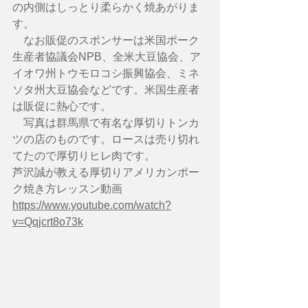
の内側はしっとり柔らかく焼あがりま
す。
　なお販促のスポンサーは米国ポーク
生産者協議会NPB、全米大豆協会、ア
イオワ州トウモロコシ振興協会、ミネ
ソタ州大豆協会などです。米国生産者
は販促に熱心です。
　写真は群馬県で有名な厚切りトンカ
ツの店のものです。ロースは売り切れ
てたので厚切りヒレ肉です。
芦沢誠が教える厚切りアメリカンポー
ク焼き方レッスン動画
https://www.youtube.com/watch?
v=Qqjcrt8o73k