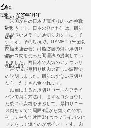
ク
経営
更新日：
2025年2月2日
施設と設備
　米国からの日本式薄切り肉への挑戦
繁殖
のようです。日本の豚肉料理は、脂肪
層が厚いスライス薄切り肉を主にして
健康
います。その対抗で、USMEF（米国食
福祉
肉輸出連合会）は脂肪層の薄い厚切り
ロース肉を使った調理法の提案してい
栄養
きました。西日本で人気のアナウンサ
種豚と遺伝
ー芦沢誠が厚切り豚肉の正しい調理法
の説明しました。脂肪の少ない厚切り
なら、たくさん食べれます。
　動画によると厚切りロースをフライ
パンで焼く方法は、まず塩コショウし
た後に小麦粉をまぶして、厚切りロー
ス肉を立てて周囲4辺から焼くのです。
そして中火で片面3分づつフライパンに
フタをして焼くのがポイントです。肉