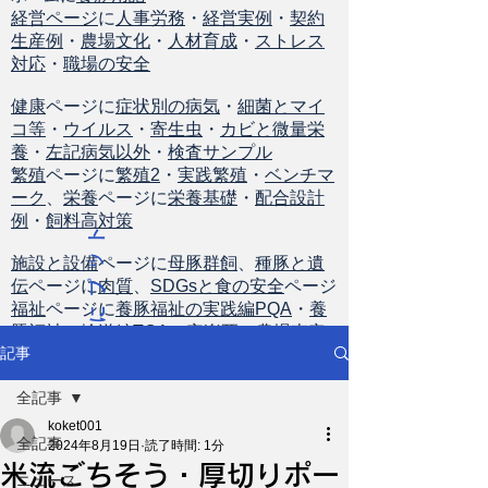
経営ページ
に
人事労務
・
経営実例
・
契約
生産例
・
農場文化
・
人材育成
・
ストレス
対応
・
職場の安全
健康
ページに
症状別の病気
・
細菌とマイ
コ等
・
ウイルス
・
寄生虫
・
カビと微量栄
養
・
左記病気以外
・
検査サンプル
繁殖
ページに
繁殖2
・
実践繁殖
・
ベンチマ
ーク
、
栄養
ページに
栄養基礎
・
配合設計
例
・
飼料高対策
ト
ッ
施設と設備
ページに
母豚群飼
、
種豚と遺
伝
ページに
肉質
、
SDGsと食の安全
ページ
プ
福祉
ページに
養豚福祉の実践編PQA
・
養
に
豚福祉の輸送編TQA
・
安楽死
・
農場査定
戻
記事
る
全記事
koket001
全記事
2024年8月19日
読了時間: 1分
米流ごちそう・厚切りポー
ニュース