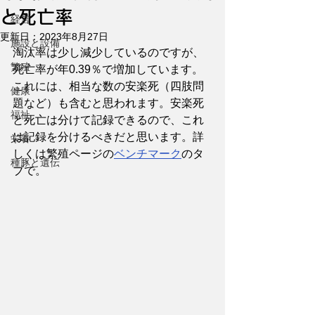
と死亡率
経営
更新日：
2023年8月27日
施設と設備
淘汰率は少し減少しているのですが、
繁殖
死亡率が年0.39％で増加しています。
これには、相当な数の安楽死（四肢問
健康
題など）も含むと思われます。安楽死
福祉
と死亡は分けて記録できるので、これ
は記録を分けるべきだと思います。詳
栄養
しくは繁殖ページの
ベンチマーク
のタ
種豚と遺伝
ブで。