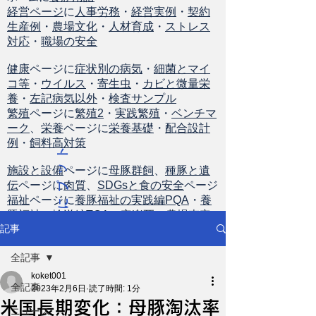
経営ページ
に
人事労務
・
経営実例
・
契約
生産例
・
農場文化
・
人材育成
・
ストレス
対応
・
職場の安全
健康
ページに
症状別の病気
・
細菌とマイ
コ等
・
ウイルス
・
寄生虫
・
カビと微量栄
養
・
左記病気以外
・
検査サンプル
繁殖
ページに
繁殖2
・
実践繁殖
・
ベンチマ
ーク
、
栄養
ページに
栄養基礎
・
配合設計
例
・
飼料高対策
ト
ッ
施設と設備
ページに
母豚群飼
、
種豚と遺
伝
ページに
肉質
、
SDGsと食の安全
ページ
プ
福祉
ページに
養豚福祉の実践編PQA
・
養
に
豚福祉の輸送編TQA
・
安楽死
・
農場査定
戻
記事
る
全記事
koket001
全記事
2023年2月6日
読了時間: 1分
米国長期変化：母豚淘汰率
ニュース