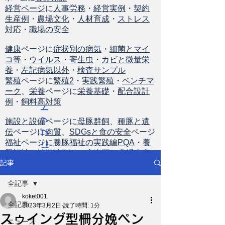
経営ページ
に
人事労務
・
経営実例
・
契約
生産例
・
農場文化
・
人材育成
・
ストレス
対応
・
職場の安全
健康
ページに
症状別の病気
・
細菌とマイ
コ等
・
ウイルス
・
寄生虫
・
カビと微量栄
養
・
左記病気以外
・
検査サンプル
繁殖
ページに
繁殖2
・
実践繁殖
・
ベンチマ
ーク
、
栄養
ページに
栄養基礎
・
配合設計
例
・
飼料高対策
ト
ッ
施設と設備
ページに
母豚群飼
、
種豚と遺
伝
ページに
肉質
、
SDGsと食の安全
ページ
プ
福祉
ページに
養豚福祉の実践編PQA
・
養
に
豚福祉の輸送編TQA
・
安楽死
・
農場査定
戻
記事
る
全記事
koket001
全記事
2023年3月2日
読了時間: 1分
スゥイング型柵分娩ペン
ニュース