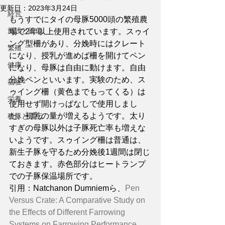
更新日：
2023年3月24日
経営
もうすでにタイの母豚5000頭の繁殖農
施設と設備
場で2年以上使用されています。スゥイ
ング型柵があり、分娩時にはクレート
繁殖
になり、授乳が進めば柵を開けてペン
健康
になり、母豚は自由に動けます。自由
分娩ペンといいます。実験のため、ス
福祉
ゥイング柵（黄色までもってくる）は
栄養
使用せず開けっぱなしで使用しまし
た。初乳の量が増えるようです。太り
種豚と遺伝
すぎの母豚以外は子豚死亡率も増えな
いようです。スゥイング柵は普通は、
新生子豚を守るため分娩後1週間は閉じ
ておきます。赤色部分はヒートランプ
での子豚保温場所です。
引用：Natchanon Dumniemら、
Pen 
Versus Crate: A Comparative Study on 
the Effects of Different Farrowing 
Systems on Farrowing Performance, 