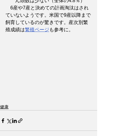
ん頭数は少ない（全体の4.8％）
　6産や7産と決めての計画淘汰はされ
ていないようです。米国で9産以降まで
飼育しているのが驚きです。産次別繁
殖成績は
繁殖ページ
も参考に。
健康