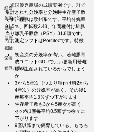
　米国優秀農場の成績実例です。群で
経営
集計された分娩率と分娩時生存産子数
施設と設備
です。種豚は欧州系です。平均分娩率
91.5％、回転数2.48、年間種付け雌豚
繁殖
当り離乳子豚数（PSY）31.8頭です。
健康
なお測定ソフトはPorcitecです。特徴
は：
福祉
初産次の分娩率が高い。若雌豚育
栄養
成ユニットGDUでよい更新用若雌
種豚と遺伝
豚が生産されているからでしょう
か
3から5産次（つまり種付け時2から
4産次）の分娩率が高く、その後1
産毎平均1.3％ずつ下がります
生存産子数も3から5産次が高く、
その後1産毎平均0.5頭ずつ徐々に
下がります
9産以降まで飼育している、もちろ