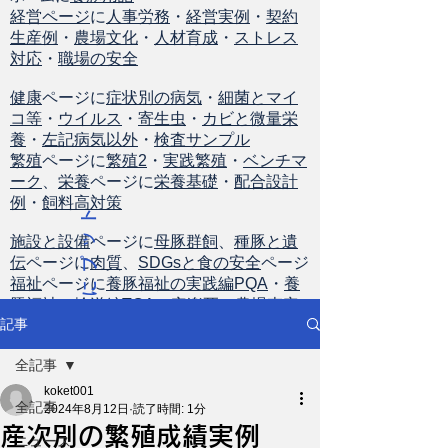
経営ページ
に
人事労務
・
経営実例
・
契約
生産例
・
農場文化
・
人材育成
・
ストレス
対応
・
職場の安全
健康
ページに
症状別の病気
・
細菌とマイ
コ等
・
ウイルス
・
寄生虫
・
カビと微量栄
養
・
左記病気以外
・
検査サンプル
繁殖
ページに
繁殖2
・
実践繁殖
・
ベンチマ
ーク
、
栄養
ページに
栄養基礎
・
配合設計
例
・
飼料高対策
ト
ッ
施設と設備
ページに
母豚群飼
、
種豚と遺
伝
ページに
肉質
、
SDGsと食の安全
ページ
プ
福祉
ページに
養豚福祉の実践編PQA
・
養
に
豚福祉の輸送編TQA
・
安楽死
・
農場査定
戻
記事
る
全記事
koket001
全記事
2024年8月12日
読了時間: 1分
産次別の繁殖成績実例
ニュース