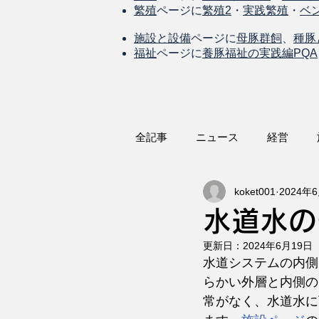
繁殖
ページに
繁殖2
・
実践繁殖
・
ベ
施設と設備
ページに
母豚群飼
、
種豚
福祉
ページに
養豚福祉の実践編PQA
全記事
ニュース
経営
koket001
2024年
水道水の
更新日：
2024年6月19日
水道システムの内側
らかい外層と内側の
常がなく、水道水に