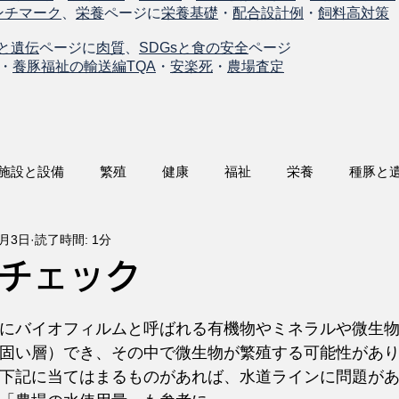
ンチマーク
、
栄養
ページに
栄養基礎
・
配合設計例
・
飼料高対策
と遺伝
ページに
肉質
、
SDGsと食の安全
ページ
・
養豚福祉の輸送編TQA
・
安楽死
・
農場査定
施設と設備
繁殖
健康
福祉
栄養
種豚と
6月3日
読了時間: 1分
チェック
にバイオフィルムと呼ばれる有機物やミネラルや微生物
固い層）でき、その中で微生物が繁殖する可能性があ
下記に当てはまるものがあれば、水道ラインに問題が