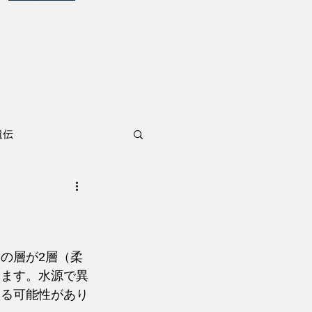
遺伝
の層が2層（柔
ります。水源で異
ある可能性があり