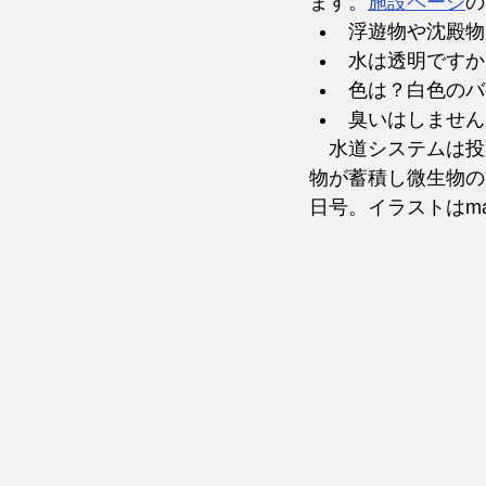
ます。
施設ページ
の
浮遊物や沈殿物
水は透明ですか
色は？白色のバ
臭いはしません
　水道システムは投
物が蓄積し微生物の繁殖
日号。イラストはmag