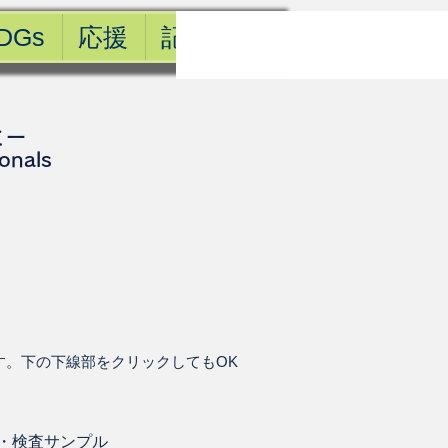
DGs
応援
記事一覧
ミー
ionals
す。下の下線部をクリックしてもOK
・
検査サンプル