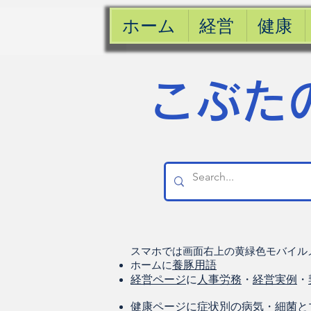
ホーム
経営
健康
​こぶた
スマホでは画面右上の黄緑色モバイル
ホームに
養豚用語
経営ページ
に
人事労務
・
経営実例
・
健康
ページに
症状別の病気
・
細菌と