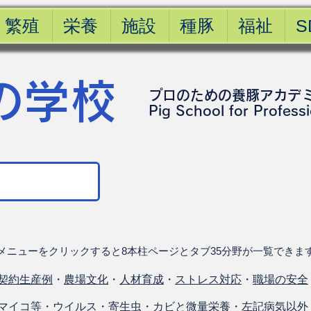
繁殖
栄養
施設
種豚
福祉
S
の学校
プロのための養豚アカデ
​Pig School for Profess
メニューをクリックすると8本柱ページとタブ35分野が一覧できま
契約生産例
・
農場文化
・
人材育成
・
ストレス対応
・
職場の安全
マイコ等
・
ウイルス
・
寄生虫
・
カビと微量栄養
・
左記病気以外