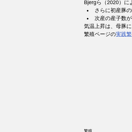
Bjergら（2020
さらに初産豚の
次産の産子数が
気温上昇は、母豚に
繁殖ページの
実践繁
繁殖