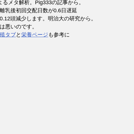
）によるメタ解析。Pig333の記事から。
離乳後初回交配日数が0.6日遅延
0.12頭減少します。明治大の研究から。
は悪いのです。
殖タブ
と
栄養ページ
も参考に