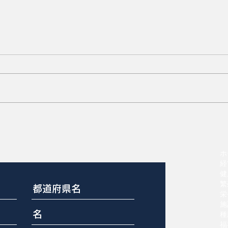
？
多産系母豚の51%が分娩時
に介助必要
ホ
経
健
繁
栄
施
種
福