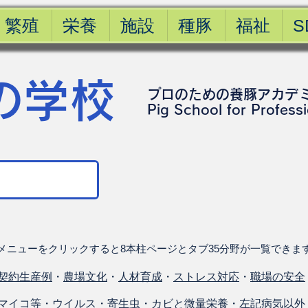
繁殖
栄養
施設
種豚
福祉
S
の学校
プロのための養豚アカデ
​Pig School for Profess
メニューをクリックすると8本柱ページとタブ35分野が一覧できま
契約生産例
・
農場文化
・
人材育成
・
ストレス対応
・
職場の安全
マイコ等
・
ウイルス
・
寄生虫
・
カビと微量栄養
・
左記病気以外