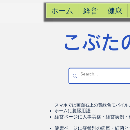
ホーム
経営
健康
​こぶた
スマホでは画面右上の黄緑色モバイル
ホームに
養豚用語
経営ページ
に
人事労務
・
経営実例
・
健康
ページに
症状別の病気
・
細菌と