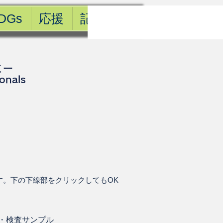
DGs
応援
記事一覧
ミー
ionals
す。下の下線部をクリックしてもOK
・
検査サンプル