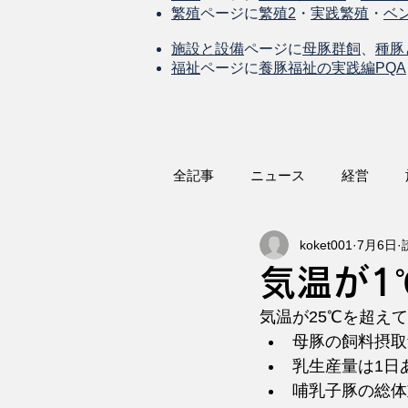
繁殖
ページに
繁殖2
・
実践繁殖
・
ベ
施設と設備
ページに
母豚群飼
、
種豚
福祉
ページに
養豚福祉の実践編PQA
全記事
ニュース
経営
koket001
7月6日
気温が1
気温が25℃を超え
母豚の飼料摂取
乳生産量は1日あ
哺乳子豚の総体重