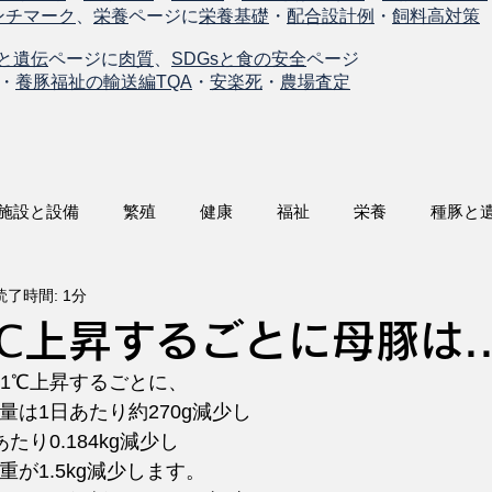
ンチマーク
、
栄養
ページに
栄養基礎
・
配合設計例
・
飼料高対策
と遺伝
ページに
肉質
、
SDGsと食の安全
ページ
・
養豚福祉の輸送編TQA
・
安楽死
・
農場査定
施設と設備
繁殖
健康
福祉
栄養
種豚と
読了時間: 1分
℃上昇するごとに母豚は.
て1℃上昇するごとに、
量は1日あたり約270g減少し
たり0.184kg減少し
が1.5kg減少します。