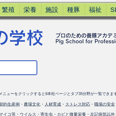
繁殖
栄養
施設
種豚
福祉
S
の学校
プロのための養豚アカデ
​Pig School for Profess
メニューをクリックすると8本柱ページとタブ35分野が一覧できま
契約生産例
・
農場文化
・
人材育成
・
ストレス対応
・
職場の安全
マイコ等
・
ウイルス
・
寄生虫
・
カビと微量栄養
・
左記病気以外