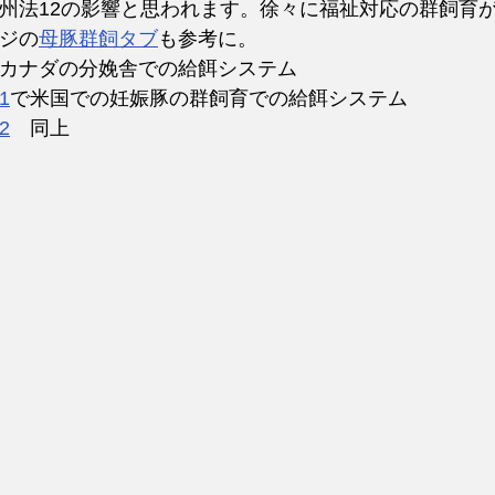
州法12の影響と思われます。徐々に福祉対応の群飼育
ジの
母豚群飼タブ
も参考に。
カナダの分娩舎での給餌システム
1
で米国での妊娠豚の群飼育での給餌システム
2
　同上