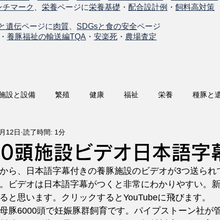
ンチマーク
、
栄養
ページに
栄養基礎
・
配合設計例
・
飼料高対策
と遺伝
ページに
肉質
、
SDGsと食の安全
ページ
・
養豚福祉の輸送編TQA
・
安楽死
・
農場査定
施設と設備
繁殖
健康
福祉
栄養
種豚と
7月12日
読了時間: 1分
00頭施設ビデオ日本語字
から、日本語字幕付きの養豚施設のビデオが3つ送られ
。ビデオは日本語字幕がつくと非常にわかりやすい。
ると思います。クリックするとYouTubeに飛びます。
母豚6000頭で妊娠豚群飼育です。パイプストーン社が