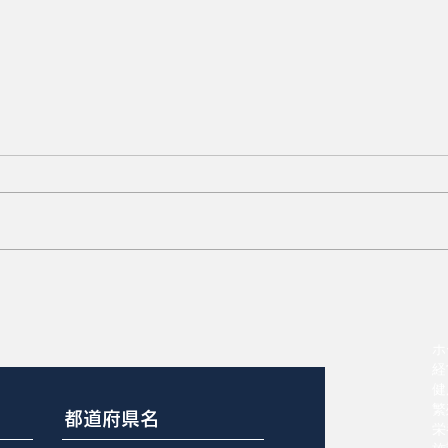
尾かじりスコア0から3
ホ
経
健
繁
栄