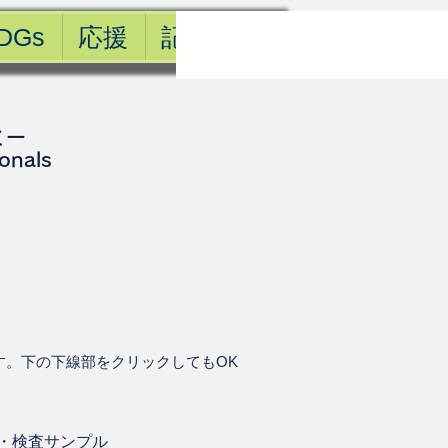
DGs
応援
記事一覧
ミー
ionals
す。下の下線部をクリックしてもOK
・
検査サンプル