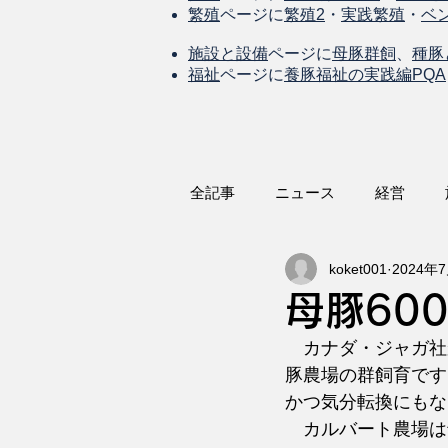
繁殖
ページに
繁殖2
・
実践繁殖
・
ベ
施設と設備
ページに
母豚群飼
、
種豚
福祉
ページに
養豚福祉の実践編PQA
全記事
ニュース
経営
koket001
2024年
母豚60
　カナダ・ジャガ社
豚農場の群飼育です
かつ気分転換にもな
　カルバート農場は