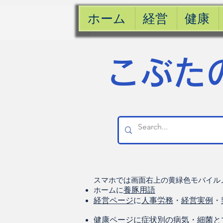
ホーム
経営
健康
​こぶた
スマホでは画面右上の黄緑色モバイル
ホームに
養豚用語
経営ページ
に
人事労務
・
経営実例
・
健康
ページに
症状別の病気
・
細菌と