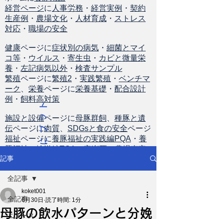
経営ページ
に
人事労務
・
経営実例
・
契約
生産例
・
農場文化
・
人材育成
・
ストレス
対応
・
職場の安全
健康
ページに
症状別の病気
・
細菌とマイ
コ等
・
ウイルス
・
寄生虫
・
カビと微量栄
養
・
左記病気以外
・
検査サンプル
繁殖
ページに
繁殖2
・
実践繁殖
・
ベンチマ
ーク
、
栄養
ページに
栄養基礎
・
配合設計
例
・
飼料高対策
ト
ッ
施設と設備
ページに
母豚群飼
、
種豚と遺
伝
ページに
肉質
、
SDGsと食の安全
ページ
プ
福祉
ページに
養豚福祉の実践編PQA
・
養
に
豚福祉の輸送編TQA
・
安楽死
・
農場査定
戻
記事
る
全記事
koket001
全記事
6月30日
読了時間: 1分
母豚の飲水パターンと分娩
ニュース