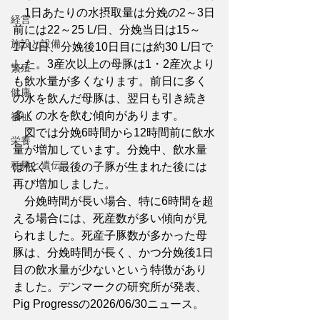
　1日あたりの水摂取量は分娩の2～3日
経営
前には22～25 L/日、分娩当日は15～
施設と設備
17 L/日、分娩後10日目には約30 L/日で
した。3産次以上の母豚は1・2産次より
繁殖
も飲水量が多くなります。前日に多く
健康
の水を飲んだ母豚は、翌日も引き続き
多くの水を飲む傾向があります。
福祉
　図では分娩6時間から12時間前に飲水
栄養
量が増加しています。分娩中、飲水量
種豚と遺伝
は低く、最後の子豚が生まれた後には
再び増加しました。
　分娩時間が長い場合、特に6時間を超
える場合には、死産数が多い傾向が見
られました。死産子豚数が多かった母
豚は、分娩時間が長く、かつ分娩後1日
目の飲水量が少ないという特徴があり
ました。デンマークの研究所が発表、
Pig Progressの2026/06/30ニュース。