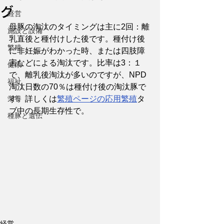
グ
経営
母豚の淘汰のタイミングは主に2回：離
施設と設備
乳直後と種付けした後です。種付け後
繁殖
に非妊娠がわかった時、または四肢障
害などによる淘汰です。比率は3：１
健康
で、離乳後淘汰が多いのですが、NPD
福祉
淘汰日数の70％は種付け後の淘汰豚で
栄養
す。詳しくは
繁殖ページの応用繁殖
タ
ブ中の長期生存性で。
種豚と遺伝
経営