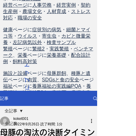
経営ページ
に
人事労務
・
経営実例
・
契約
生産例
・
農場文化
・
人材育成
・
ストレス
対応
・
職場の安全
健康
ページに
症状別の病気
・
細菌とマイ
コ等
・
ウイルス
・
寄生虫
・
カビと微量栄
養
・
左記病気以外
・
検査サンプル
繁殖
ページに
繁殖2
・
実践繁殖
・
ベンチマ
ーク
、
栄養
ページに
栄養基礎
・
配合設計
例
・
飼料高対策
ト
ッ
施設と設備
ページに
母豚群飼
、
種豚と遺
伝
ページに
肉質
、
SDGsと食の安全
ページ
プ
福祉
ページに
養豚福祉の実践編PQA
・
養
に
豚福祉の輸送編TQA
・
安楽死
・
農場査定
戻
記事
る
全記事
koket001
全記事
2022年9月26日
読了時間: 1分
母豚の淘汰の決断タイミン
ニュース