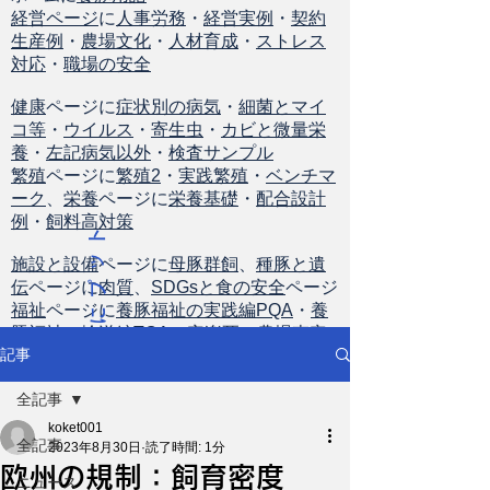
経営ページ
に
人事労務
・
経営実例
・
契約
生産例
・
農場文化
・
人材育成
・
ストレス
対応
・
職場の安全
健康
ページに
症状別の病気
・
細菌とマイ
コ等
・
ウイルス
・
寄生虫
・
カビと微量栄
養
・
左記病気以外
・
検査サンプル
繁殖
ページに
繁殖2
・
実践繁殖
・
ベンチマ
ーク
、
栄養
ページに
栄養基礎
・
配合設計
例
・
飼料高対策
ト
ッ
施設と設備
ページに
母豚群飼
、
種豚と遺
伝
ページに
肉質
、
SDGsと食の安全
ページ
プ
福祉
ページに
養豚福祉の実践編PQA
・
養
に
豚福祉の輸送編TQA
・
安楽死
・
農場査定
戻
記事
る
全記事
koket001
全記事
2023年8月30日
読了時間: 1分
欧州の規制：飼育密度
ニュース