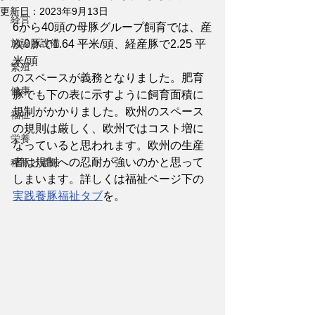
更新日：
2023年9月13日
経営
6から40頭の母豚グループ飼育では、産
施設と設備
次0豚で1.64 平米/頭、経産豚で2.25 平
米/頭
繁殖
のスペースが義務となりました。肥育
健康
豚でも下の表に示すように飼育面積に
規制がかかりました。欧州のスペース
福祉
の規則は厳しく、欧州ではコスト増に
栄養
なっていると思われます。欧州の生産
者は規制への忍耐が強いのかと思って
種豚と遺伝
しまいます。詳しくは福祉ページ下の
実践養豚福祉タブ
を。