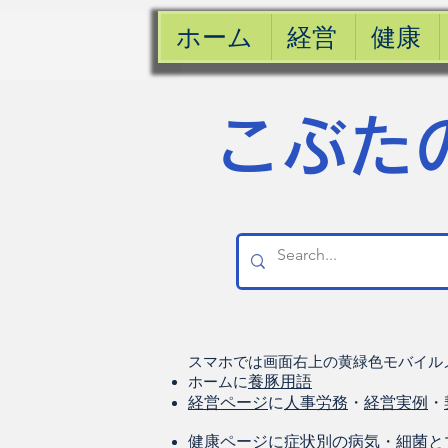
ホーム
経営
健康
​こぶた
スマホでは画面右上の黄緑色モバイル
ホームに
養豚用語
経営ページ
に
人事労務
・
経営実例
・
健康
ページに
症状別の病気
・
細菌と