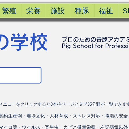
繁殖
栄養
施設
種豚
福祉
S
の学校
プロのための養豚アカデ
​Pig School for Profess
メニューをクリックすると8本柱ページとタブ35分野が一覧できま
契約生産例
・
農場文化
・
人材育成
・
ストレス対応
・
職場の安全
マイコ等
・
ウイルス
・
寄生虫
・
カビと微量栄養
・
左記病気以外