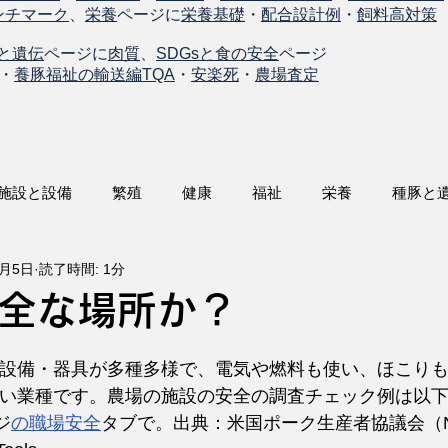
ンチマーク
、
栄養
ページに
栄養基礎
・
配合設計例
・
飼料高対策
と遺伝
ページに
肉質
、
SDGsと食の安全
ページ
・
養豚福祉の輸送編TQA
・
安楽死
・
農場査定
施設と設備
繁殖
健康
福祉
栄養
種豚と
6月5日
読了時間: 1分
全な場所か？
設備・器具が多種多様で、電気や燃料も使い、ほこり
い業種です。農場の施設の安全の調査チェック例は以
ジ
の職場安全
タブで。出典：米国ポーク生産者協議会（N