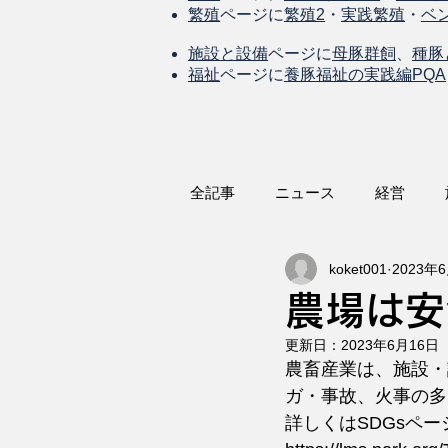
繁殖
ページに
繁殖2
・
実践繁殖
・
ベ
施設と設備
ページに
母豚群飼
、
種豚
福祉
ページに
養豚福祉の実践編PQA
全記事
ニュース
経営
koket001
2023年
農場は安
更新日：
2023年6月16日
農畜産業は、施設・
ガ・事故、火事の多
詳しくはSDGsペー