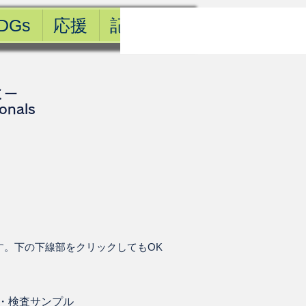
DGs
応援
記事一覧
ミー
ionals
す。下の下線部をクリックしてもOK
・
検査サンプル