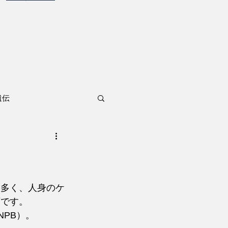
遺伝
も多く、人身のケ
下です。
PB）。