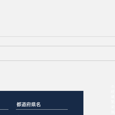
夏の成績低下4つを防ぐ夜間
の活用
ホ
経
健
繁
栄
施