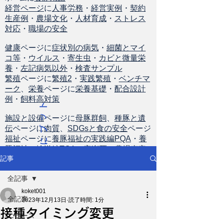
経営ページ
に
人事労務
・
経営実例
・
契約
生産例
・
農場文化
・
人材育成
・
ストレス
対応
・
職場の安全
健康
ページに
症状別の病気
・
細菌とマイ
コ等
・
ウイルス
・
寄生虫
・
カビと微量栄
養
・
左記病気以外
・
検査サンプル
繁殖
ページに
繁殖2
・
実践繁殖
・
ベンチマ
ーク
、
栄養
ページに
栄養基礎
・
配合設計
例
・
飼料高対策
ト
ッ
施設と設備
ページに
母豚群飼
、
種豚と遺
伝
ページに
肉質
、
SDGsと食の安全
ページ
プ
福祉
ページに
養豚福祉の実践編PQA
・
養
に
豚福祉の輸送編TQA
・
安楽死
・
農場査定
戻
記事
る
全記事
koket001
全記事
2023年12月13日
読了時間: 1分
接種タイミング変更
ニュース