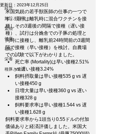
更新日：
2023年12月25日
経営
米国気鋭の若手獣医師の仕事の一つで
施設と設備
す。現行は離乳時に混合ワクチンを接
種しその3週後の間隔で接種（遅い接
繁殖
種）、試行は分娩舎での子豚の処理と
健康
同時に接種し、離乳前24時間前の3週間
隔で接種（早い接種）を検討。自農場
福祉
での試験で以下がわかりました。
栄養
死亡率 (Mortality)は早い接種2.51% 
vs 遅い接種3.24%
種豚と遺伝
飼料摂取量は早い接種535 g vs 遅
い接種450 g
日増大量は早い接種360 g vs 遅い
接種328 g
飼料要求率は早い接種1.544 vs 遅
い接種1.628 g
飼料要求率から1頭当り0.55ドルの付加
価値ありと経済評価しました。米国大
手Pillen Family Farms社 (母豚75000頭)