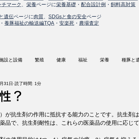
ンチマーク
、
栄養
ページに
栄養基礎
・
配合設計例
・
飼料高対策
と遺伝
ページに
肉質
、
SDGsと食の安全
ページ
・
養豚福祉の輸送編TQA
・
安楽死
・
農場査定
施設と設備
繁殖
健康
福祉
栄養
種豚と
1月31日
読了時間: 1分
性？
）が抗生剤の作用に抵抗する能力のことです。抗生剤
薬品で、抗生剤耐性は、これらの医薬品の使用に応じ