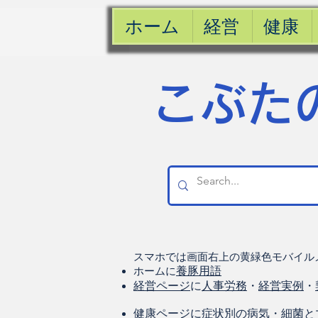
ホーム
経営
健康
​こぶた
スマホでは画面右上の黄緑色モバイル
ホームに
養豚用語
経営ページ
に
人事労務
・
経営実例
・
健康
ページに
症状別の病気
・
細菌と