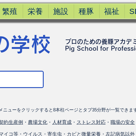
繁殖
栄養
施設
種豚
福祉
S
の学校
プロのための養豚アカデ
​Pig School for Profess
メニューをクリックすると8本柱ページとタブ35分野が一覧できま
契約生産例
・
農場文化
・
人材育成
・
ストレス対応
・
職場の安全
マイコ等
・
ウイルス
・
寄生虫
・
カビと微量栄養
・
左記病気以外