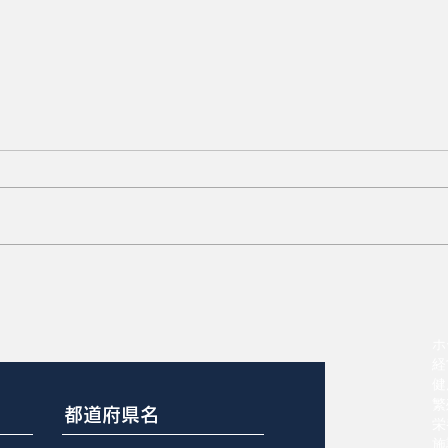
タイムリーな安楽死のガイド
ライン
ホ
経
健
繁
栄
施