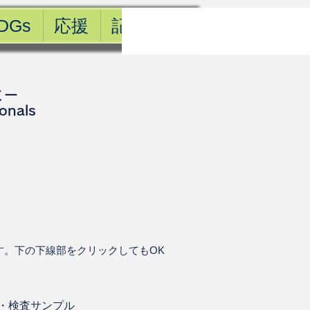
DGs
応援
記事一覧
ミー
ionals
す。下の下線部をクリックしてもOK
・
検査サンプル