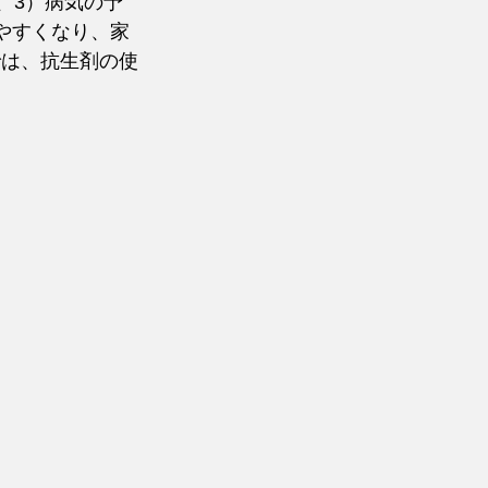
、3）病気の予
やすくなり、家
では、抗生剤の使
　　