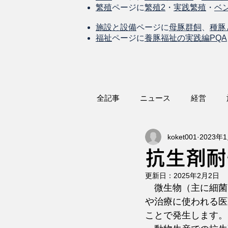
繁殖
ページに
繁殖2
・
実践繁殖
・
ベ
施設と設備
ページに
母豚群飼
、
種豚
福祉
ページに
養豚福祉の実践編PQA
全記事
ニュース
経営
koket001
2023年
抗生剤耐
更新日：
2025年2月2日
　微生物（主に細菌
や治療に使われる医
ことで発生します。