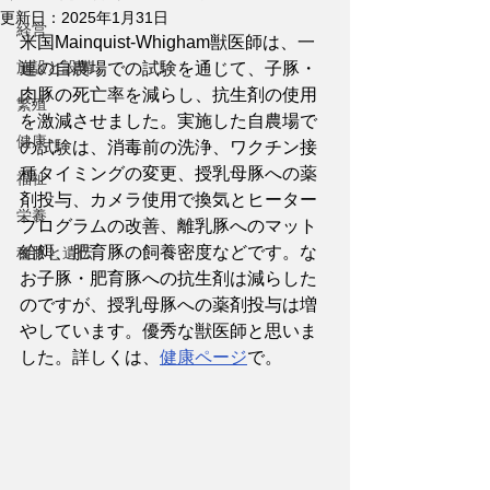
更新日：
2025年1月31日
経営
米国Mainquist-Whigham獣医師は、一
施設と設備
連の自農場での試験を通じて、子豚・
肉豚の死亡率を減らし、抗生剤の使用
繁殖
を激減させました。実施した自農場で
健康
の試験は、消毒前の洗浄、ワクチン接
種タイミングの変更、授乳母豚への薬
福祉
剤投与、カメラ使用で換気とヒーター
栄養
プログラムの改善、離乳豚へのマット
給餌、肥育豚の飼養密度などです。な
種豚と遺伝
お子豚・肥育豚への抗生剤は減らした
のですが、授乳母豚への薬剤投与は増
やしています。優秀な獣医師と思いま
した。詳しくは、
健康ページ
で。