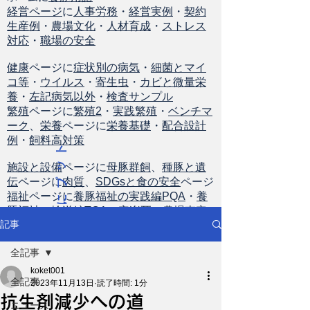
経営ページ
に
人事労務
・
経営実例
・
契約
生産例
・
農場文化
・
人材育成
・
ストレス
対応
・
職場の安全
健康
ページに
症状別の病気
・
細菌とマイ
コ等
・
ウイルス
・
寄生虫
・
カビと微量栄
養
・
左記病気以外
・
検査サンプル
繁殖
ページに
繁殖2
・
実践繁殖
・
ベンチマ
ーク
、
栄養
ページに
栄養基礎
・
配合設計
例
・
飼料高対策
ト
ッ
施設と設備
ページに
母豚群飼
、
種豚と遺
伝
ページに
肉質
、
SDGsと食の安全
ページ
プ
福祉
ページに
養豚福祉の実践編PQA
・
養
に
豚福祉の輸送編TQA
・
安楽死
・
農場査定
戻
記事
る
全記事
koket001
全記事
2023年11月13日
読了時間: 1分
抗生剤減少への道
ニュース