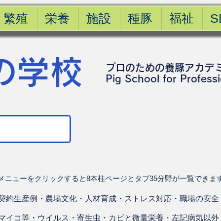
繁殖
栄養
施設
種豚
福祉
S
の学校
プロのための養豚アカデ
​Pig School for Profess
メニューをクリックすると8本柱ページとタブ35分野が一覧できま
契約生産例
・
農場文化
・
人材育成
・
ストレス対応
・
職場の安全
マイコ等
・
ウイルス
・
寄生虫
・
カビと微量栄養
・
左記病気以外