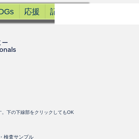
DGs
応援
記事一覧
ミー
ionals
す。下の下線部をクリックしてもOK
・
検査サンプル