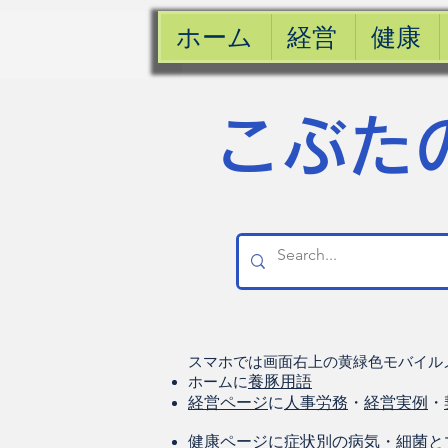
ホーム
経営
健康
​こぶた
スマホでは画面右上の黄緑色モバイル
ホームに
養豚用語
経営ページ
に
人事労務
・
経営実例
・
健康
ページに
症状別の病気
・
細菌と