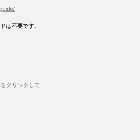
guide/
ードは不要です。
ンをクリックして
。