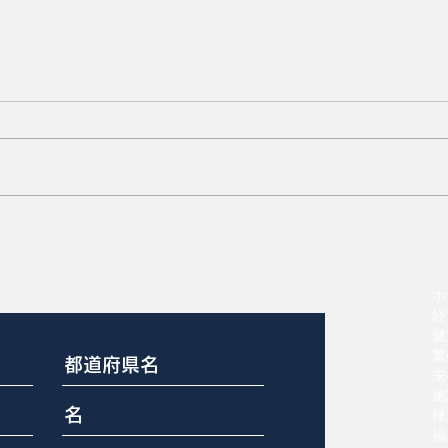
済
米国養豚20年の産業構造変
化
ホ
経
健
繁
栄
施
種
福