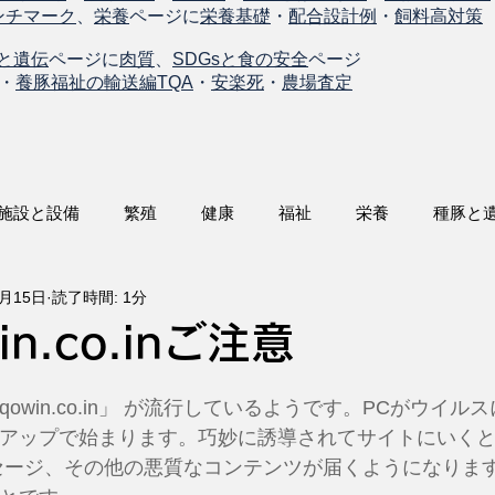
ンチマーク
、
栄養
ページに
栄養基礎
・
配合設計例
・
飼料高対策
と遺伝
ページに
肉質
、
SDGsと食の安全
ページ
・
養豚福祉の輸送編TQA
・
安楽死
・
農場査定
施設と設備
繁殖
健康
福祉
栄養
種豚と
7月15日
読了時間: 1分
n.co.inご注意
owin.co.in」 が流行しているようです。PCがウイル
アップで始まります。巧妙に誘導されてサイトにいく
セージ、その他の悪質なコンテンツが届くようになりま