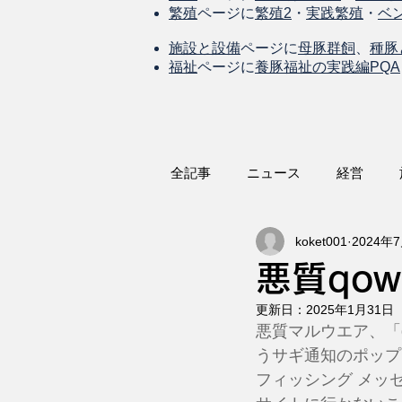
繁殖
ページに
繁殖2
・
実践繁殖
・
ベ
施設と設備
ページに
母豚群飼
、
種豚
福祉
ページに
養豚福祉の実践編PQA
全記事
ニュース
経営
koket001
2024年
悪質qowi
更新日：
2025年1月31日
悪質マルウエア、「q
うサギ通知のポップ
フィッシング メッ