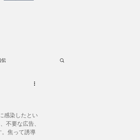
遺伝
スに感染したとい
と、不要な広告、
す。焦って誘導