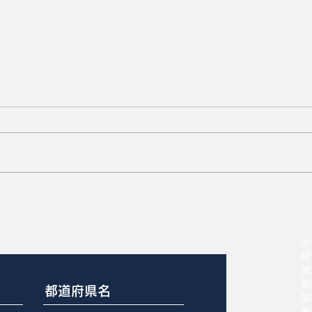
済
米国養豚20年の産業構造変
化
ホ
経
健
繁
栄
施