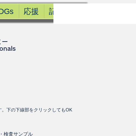
DGs
応援
記事一覧
ミー
ionals
す。下の下線部をクリックしてもOK
・
検査サンプル