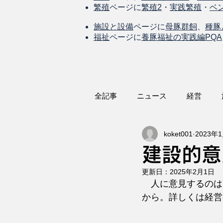
繁殖
ページに
繁殖2
・
実践繁殖
・
ベ
施設と設備
ページに
母豚群飼
、
種豚
福祉
ページに
養豚福祉の実践編PQA
全記事
ニュース
経営
koket001
2023年
建設的意
更新日：
2025年2月1日
　人に意見するのは
から。詳しくは経営