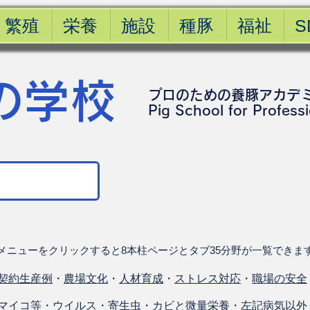
繁殖
栄養
施設
種豚
福祉
S
の学校
プロのための養豚アカデ
​Pig School for Profess
メニューをクリックすると8本柱ページとタブ35分野が一覧できま
契約生産例
・
農場文化
・
人材育成
・
ストレス対応
・
職場の安全
マイコ等
・
ウイルス
・
寄生虫
・
カビと微量栄養
・
左記病気以外