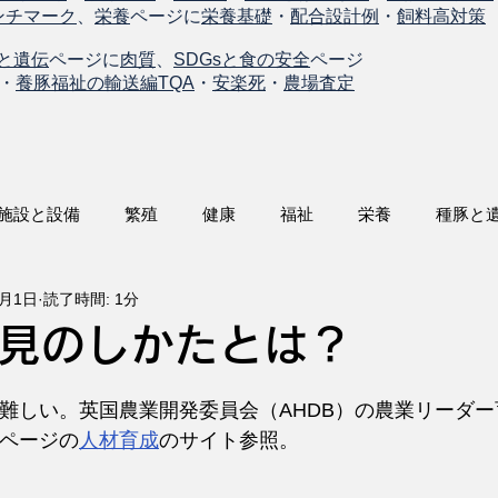
ンチマーク
、
栄養
ページに
栄養基礎
・
配合設計例
・
飼料高対策
と遺伝
ページに
肉質
、
SDGsと食の安全
ページ
・
養豚福祉の輸送編TQA
・
安楽死
・
農場査定
施設と設備
繁殖
健康
福祉
栄養
種豚と
1月1日
読了時間: 1分
見のしかたとは？
難しい。英国農業開発委員会（AHDB）の農業リーダ
ページの
人材育成
のサイト参照。