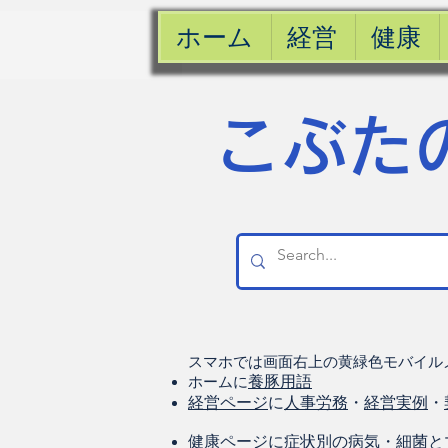
ホーム
経営
健康
​こぶた
スマホでは画面右上の黄緑色モバイル
ホームに
養豚用語
経営ページ
に
人事労務
・
経営実例
・
健康
ページに
症状別の病気
・
細菌と